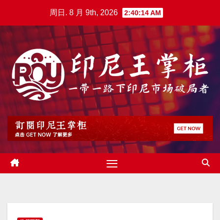
跳
周日. 8 月 9th, 2026
2:40:15 AM
至
内
容