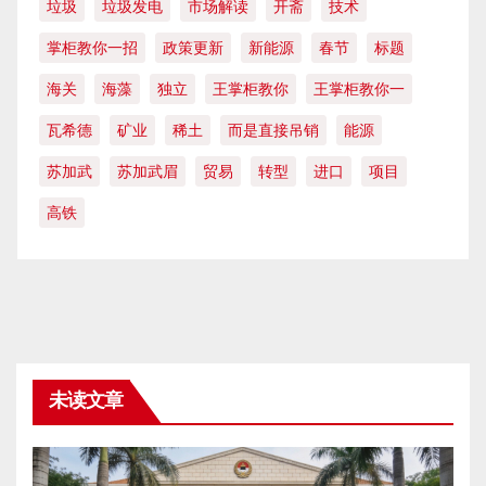
垃圾
垃圾发电
市场解读
开斋
技术
掌柜教你一招
政策更新
新能源
春节
标题
海关
海藻
独立
王掌柜教你
王掌柜教你一
瓦希德
矿业
稀土
而是直接吊销
能源
苏加武
苏加武眉
贸易
转型
进口
项目
高铁
未读文章