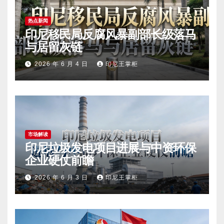
热点新闻
印尼移民局反腐风暴副部长级落马
与居留灰链
2026 年 6 月 4 日
印尼王掌柜
市场解读
印尼垃圾发电项目进展与中资环保
企业硬仗前瞻
2026 年 6 月 3 日
印尼王掌柜