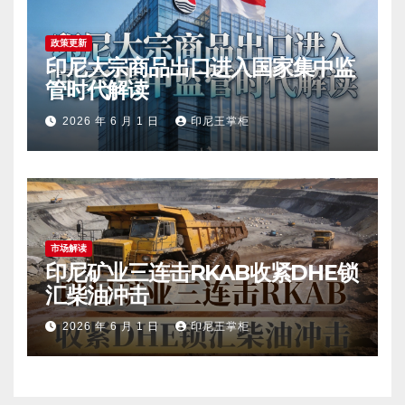
政策更新
印尼大宗商品出口进入国家集中监
管时代解读
2026 年 6 月 1 日
印尼王掌柜
市场解读
印尼矿业三连击RKAB收紧DHE锁
汇柴油冲击
2026 年 6 月 1 日
印尼王掌柜