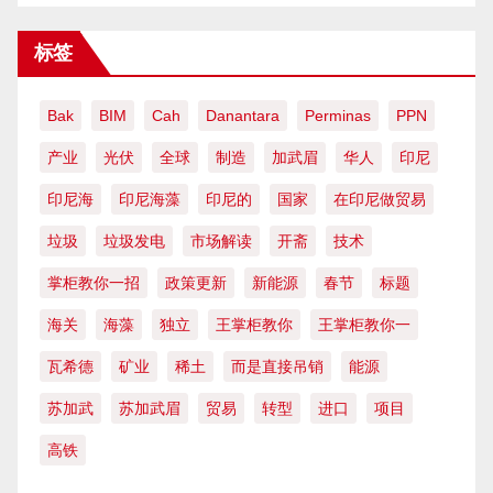
标签
Bak
BIM
Cah
Danantara
Perminas
PPN
产业
光伏
全球
制造
加武眉
华人
印尼
印尼海
印尼海藻
印尼的
国家
在印尼做贸易
垃圾
垃圾发电
市场解读
开斋
技术
掌柜教你一招
政策更新
新能源
春节
标题
海关
海藻
独立
王掌柜教你
王掌柜教你一
瓦希德
矿业
稀土
而是直接吊销
能源
苏加武
苏加武眉
贸易
转型
进口
项目
高铁