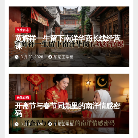
民生百态
黄辉祥一生留下南洋华商长线经营
课
3 月 20, 2026
印尼王掌柜
民生百态
开斋节与春节同频里的南洋情感密
码
3 月 18, 2026
印尼王掌柜