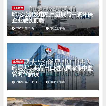
市场解读
印尼垃圾发电项目进展与中资环保
企业硬仗前瞻
2026 年 6 月 3 日
印尼王掌柜
政策更新
印尼大宗商品出口进入国家集中监
管时代解读
2026 年 6 月 1 日
印尼王掌柜