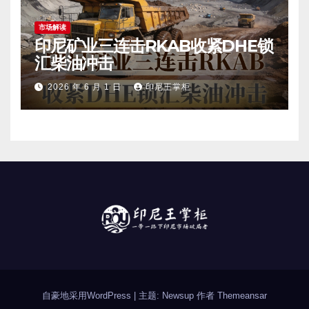
市场解读
印尼矿业三连击RKAB收紧DHE锁
汇柴油冲击
2026 年 6 月 1 日
印尼王掌柜
自豪地采用WordPress
|
主题: Newsup 作者
Themeansar