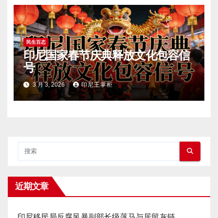
民生百态
印尼国家春节庆典释放文化包容信
号
3 月 3, 2026
印尼王掌柜
近期文章
印尼移民局反腐风暴副部长级落马与居留灰链