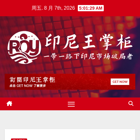
跳
周五. 8 月 7th, 2026
5:01:30 AM
至
内
容