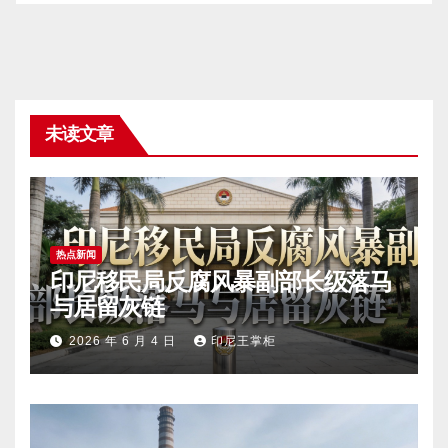
未读文章
热点新闻
印尼移民局反腐风暴副部长级落马
与居留灰链
2026 年 6 月 4 日
印尼王掌柜