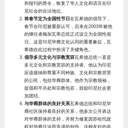
和报刊的禁令，恢复了华人文化和语言在印
尼社会的合法地位。
将春节定为全国性节日
在瓦希德的倡导下，
春节在印尼被重新认可，后来在2003年被他
的继任者梅加瓦蒂总统正式设立为全国性假
日。这是印尼华裔文化认同的重要象征，瓦
希德在此过程中扮演了关键角色。
倡导多元文化与宗教宽容
瓦希德总统一直是
多元文化和宗教宽容的支持者。他认为印尼
应该接纳和尊重不同种族、文化和宗教背景
的公民，包括华裔群体。他作为宗教领袖，
提倡和平共处和宗教包容，鼓励印尼社会更
加团结。
与华裔群体的良好关系
瓦希德总统和印尼华
裔社区保持着良好的关系，他多次公开表达
对华裔群体的支持，并努力修复因苏哈托政
权对华裔压迫而造成的创伤。这种友好的姿