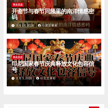
民生百态
开斋节与春节同频里的南洋情感密
码
3 月 18, 2026
印尼王掌柜
民生百态
印尼国家春节庆典释放文化包容信
号
3 月 3, 2026
印尼王掌柜