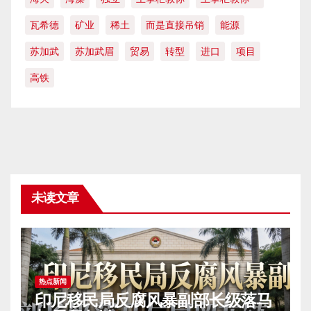
瓦希德
矿业
稀土
而是直接吊销
能源
苏加武
苏加武眉
贸易
转型
进口
项目
高铁
未读文章
热点新闻
印尼移民局反腐风暴副部长级落马