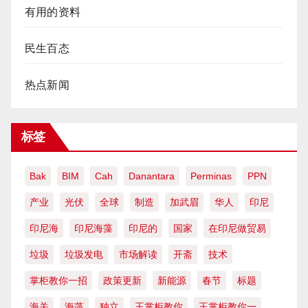
有用的资料
民生百态
热点新闻
标签
Bak
BIM
Cah
Danantara
Perminas
PPN
产业
光伏
全球
制造
加武眉
华人
印尼
印尼海
印尼海藻
印尼的
国家
在印尼做贸易
垃圾
垃圾发电
市场解读
开斋
技术
掌柜教你一招
政策更新
新能源
春节
标题
海关
海藻
独立
王掌柜教你
王掌柜教你一