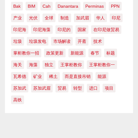
Bak
BIM
Cah
Danantara
Perminas
PPN
产业
光伏
全球
制造
加武眉
华人
印尼
印尼海
印尼海藻
印尼的
国家
在印尼做贸易
垃圾
垃圾发电
市场解读
开斋
技术
掌柜教你一招
政策更新
新能源
春节
标题
海关
海藻
独立
王掌柜教你
王掌柜教你一
瓦希德
矿业
稀土
而是直接吊销
能源
苏加武
苏加武眉
贸易
转型
进口
项目
高铁