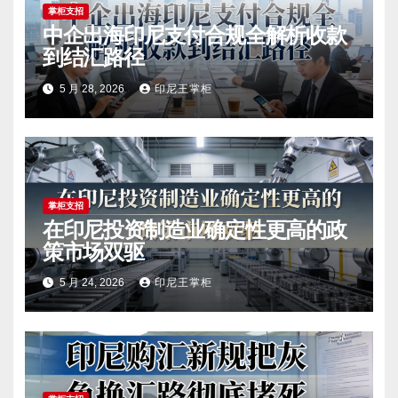
掌柜支招
中企出海印尼支付合规全解析收款
到结汇路径
5 月 28, 2026
印尼王掌柜
掌柜支招
在印尼投资制造业确定性更高的政
策市场双驱
5 月 24, 2026
印尼王掌柜