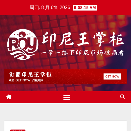
跳
周四. 8 月 6th, 2026
9:08:16 AM
至
内
容