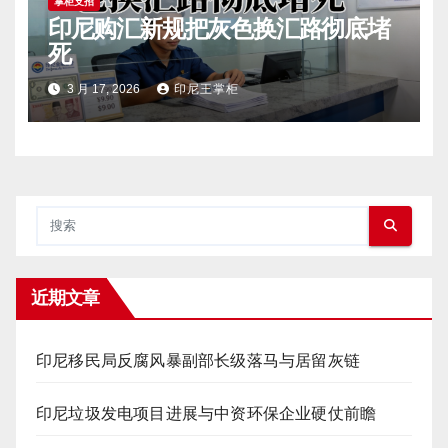
掌柜支招
印尼购汇新规把灰色换汇路彻底堵
死
3 月 17, 2026
印尼王掌柜
近期文章
印尼移民局反腐风暴副部长级落马与居留灰链
印尼垃圾发电项目进展与中资环保企业硬仗前瞻