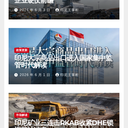
企业硬仗前瞻
2026 年 6 月 3 日
印尼王掌柜
政策更新
印尼大宗商品出口进入国家集中监
管时代解读
2026 年 6 月 1 日
印尼王掌柜
市场解读
印尼矿业三连击RKAB收紧DHE锁