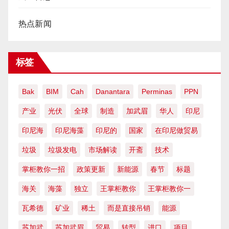
热点新闻
标签
Bak
BIM
Cah
Danantara
Perminas
PPN
产业
光伏
全球
制造
加武眉
华人
印尼
印尼海
印尼海藻
印尼的
国家
在印尼做贸易
垃圾
垃圾发电
市场解读
开斋
技术
掌柜教你一招
政策更新
新能源
春节
标题
海关
海藻
独立
王掌柜教你
王掌柜教你一
瓦希德
矿业
稀土
而是直接吊销
能源
苏加武
苏加武眉
贸易
转型
进口
项目