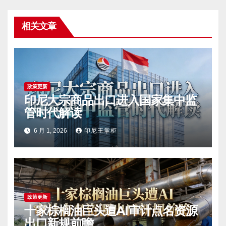
相关文章
政策更新
印尼大宗商品出口进入国家集中监
管时代解读
6 月 1, 2026
印尼王掌柜
政策更新
十家棕榈油巨头遭AI审计点名资源
出口新规前瞻