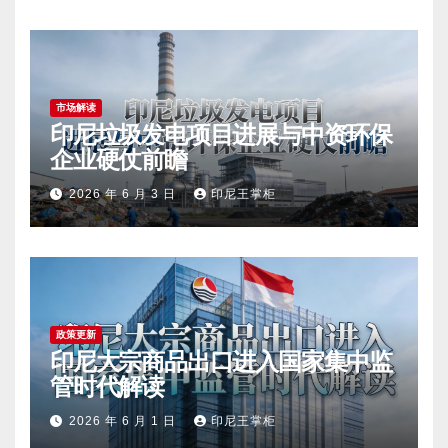
市场解读
印尼垃圾发电项目进展与中资环保
企业硬仗前瞻
2026 年 6 月 3 日
印尼王掌柜
政策更新
印尼大宗商品出口进入国家集中监
管时代解读
2026 年 6 月 1 日
印尼王掌柜