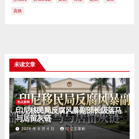
高铁
未读文章
热点新闻
印尼移民局反腐风暴副部长级落马
与居留灰链
2026 年 6 月 4 日
印尼王掌柜