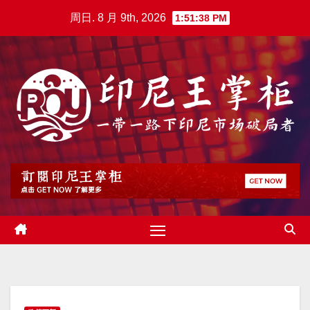
跳
周日. 8 月 9th, 2026
1:51:39 PM
至
内
容