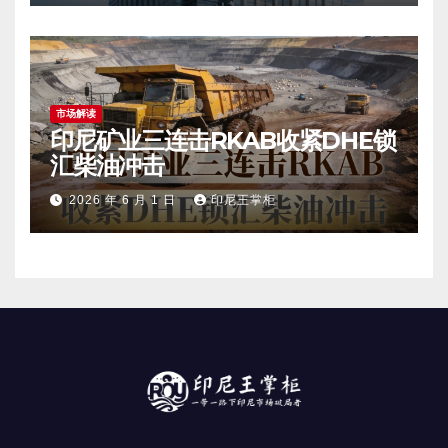
市场解读
印尼矿业三连击RKAB收紧DHE锁
汇柴油冲击
2026 年 6 月 1 日
印尼王掌柜