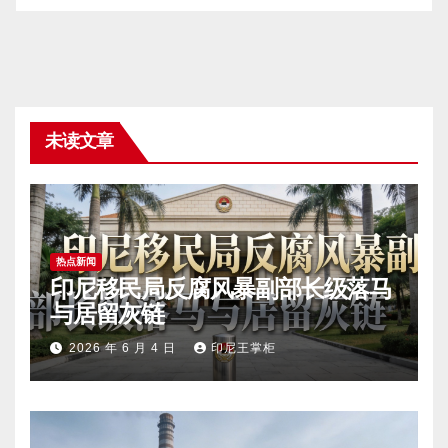
未读文章
热点新闻
印尼移民局反腐风暴副部长级落马
与居留灰链
2026 年 6 月 4 日
印尼王掌柜