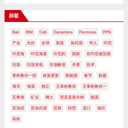
标签
Bak
BIM
Cah
Danantara
Perminas
PPN
产业
光伏
全球
制造
加武眉
华人
印尼
印尼海
印尼海藻
印尼的
国家
在印尼做贸易
垃圾
垃圾发电
市场解读
开斋
技术
掌柜教你一招
政策更新
新能源
春节
标题
海关
海藻
独立
王掌柜教你
王掌柜教你一
瓦希德
矿业
稀土
而是直接吊销
能源
苏加武
苏加武眉
贸易
转型
进口
项目
高铁