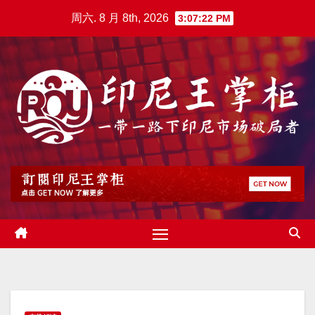
跳
周六. 8 月 8th, 2026
3:07:23 PM
至
内
容