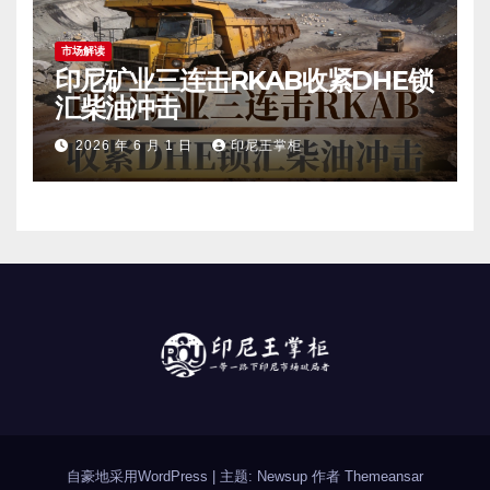
市场解读
印尼矿业三连击RKAB收紧DHE锁
汇柴油冲击
2026 年 6 月 1 日
印尼王掌柜
自豪地采用WordPress
|
主题: Newsup 作者
Themeansar