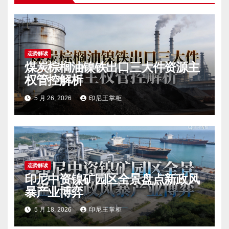
态势解读
煤炭棕榈油镍铁出口三大件资源主
权管控解析
5 月 26, 2026
印尼王掌柜
态势解读
印尼中资镍矿园区全景盘点新政风
暴产业博弈
5 月 18, 2026
印尼王掌柜