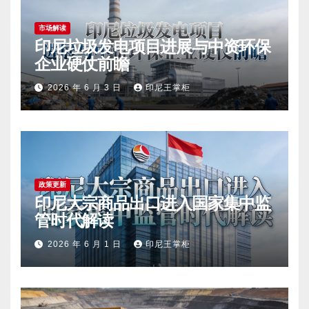
市场解读
印尼垃圾发电项目进展与中资环保
企业硬仗前瞻
2026 年 6 月 3 日
印尼王掌柜
政策更新
印尼大宗商品出口进入国家集中监
管时代解读
2026 年 6 月 1 日
印尼王掌柜