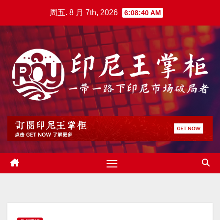
跳
周五. 8 月 7th, 2026
6:08:41 AM
至
内
容