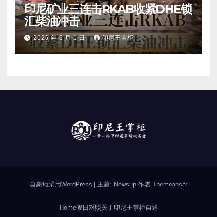
印尼矿业三连击RKAB收紧DHE锁
汇柴油冲击
2026 年 6 月 1 日
印尼王掌柜
自豪地采用WordPress
|
主题: Newsup 作者
Themeansar
Home
假日对照
关于印尼
王掌柜自述