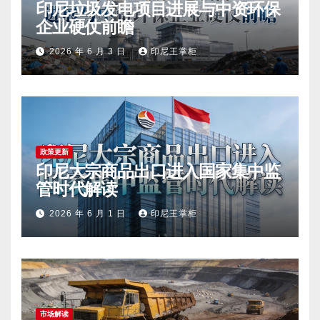
印尼垃圾发电项目进展与中资环保
企业硬仗前瞻
2026 年 6 月 3 日
印尼王掌柜
政策更新
印尼大宗商品出口进入国家集中监
管时代解读
2026 年 6 月 1 日
印尼王掌柜
市场解读