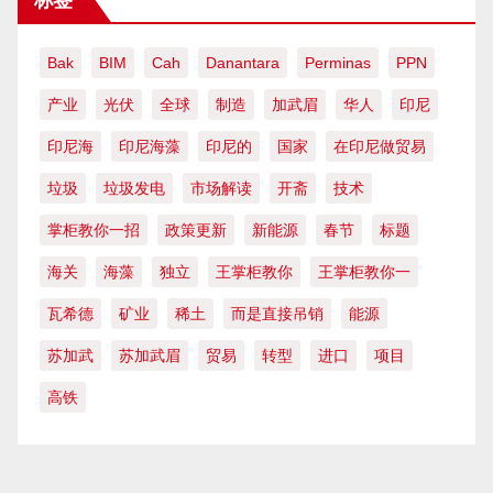
Bak
BIM
Cah
Danantara
Perminas
PPN
产业
光伏
全球
制造
加武眉
华人
印尼
印尼海
印尼海藻
印尼的
国家
在印尼做贸易
垃圾
垃圾发电
市场解读
开斋
技术
掌柜教你一招
政策更新
新能源
春节
标题
海关
海藻
独立
王掌柜教你
王掌柜教你一
瓦希德
矿业
稀土
而是直接吊销
能源
苏加武
苏加武眉
贸易
转型
进口
项目
高铁