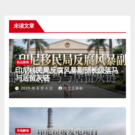
未读文章
热点新闻
印尼移民局反腐风暴副部长级落马
与居留灰链
2026 年 6 月 4 日
印尼王掌柜
市场解读