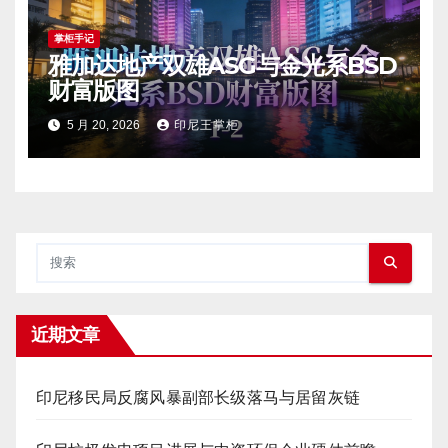
掌柜手记
雅加达地产双雄ASG与金光系BSD
财富版图
5 月 20, 2026
印尼王掌柜
近期文章
印尼移民局反腐风暴副部长级落马与居留灰链