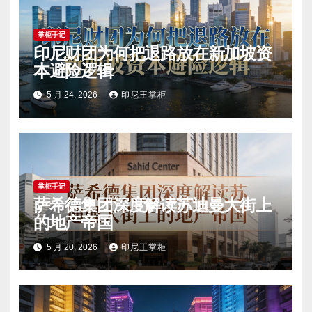
掌柜手记
印尼财团为何把退路放在新加坡资
本避险逻辑
5 月 24, 2026
印尼王掌柜
掌柜手记
萨希德集团深度解读苏迪曼大街上
的地产帝国
5 月 20, 2026
印尼王掌柜