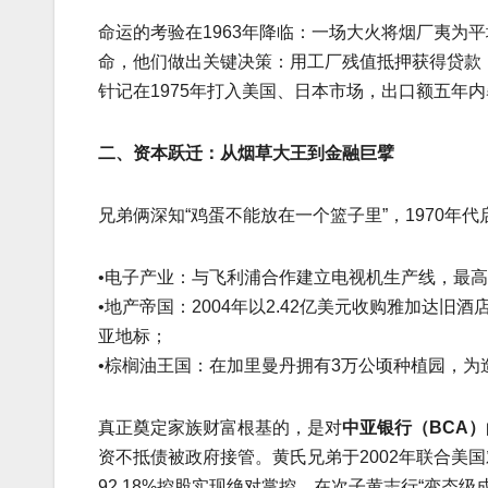
命运的考验在1963年降临：一场大火将烟厂夷为
命，他们做出关键决策：用工厂残值抵押获得贷款
针记在1975年打入美国、日本市场，出口额五年内
二、资本跃迁：从烟草大王到金融巨擘
兄弟俩深知“鸡蛋不能放在一个篮子里”，1970年
•电子产业：与飞利浦合作建立电视机生产线，最高
•地产帝国：2004年以2.42亿美元收购雅加达
亚地标；
•棕榈油王国：在加里曼丹拥有3万公顷种植园，为
真正奠定家族财富根基的，是对
中亚银行（BCA）
资不抵债被政府接管。黄氏兄弟于2002年联合美国
92.18%控股实现绝对掌控。在次子黄志行“变态