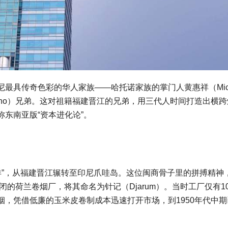
最具传奇色彩的华人家族——哈托诺家族的掌门人黄惠祥（Mich
udi Hartono）兄弟。这对祖籍福建晋江的兄弟，用三代人时间打造出横
东南亚版“资本进化论”。
南洋”，从福建晋江辗转至印尼爪哇岛。这位闽商骨子里的拼搏精神
闭的荷兰卷烟厂，将其命名为针记（Djarum）。当时工厂仅有1
，凭借低廉的玉米皮卷制成本迅速打开市场，到1950年代中期