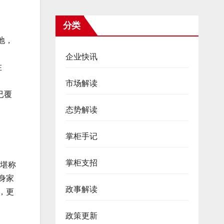
分类
地，
企业快讯
在
市场解读
已覆
态势解读
掌柜手记
掌柜支招
上堪称
年身家
政事解读
，更
政策更新