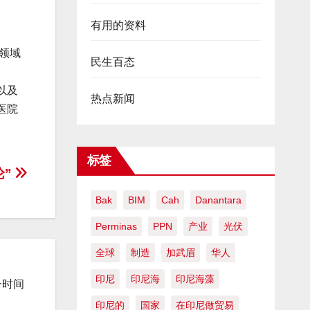
有用的资料
领域
民生百态
以及
热点新闻
医院
标签
论”
Bak
BIM
Cah
Danantara
Perminas
PPN
产业
光伏
全球
制造
加武眉
华人
印尼
印尼海
印尼海藻
一时间
印尼的
国家
在印尼做贸易