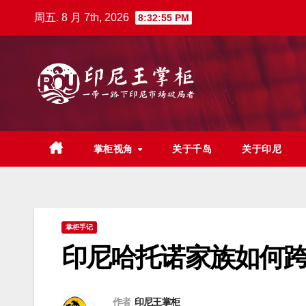
跳
周五. 8 月 7th, 2026
8:32:56 PM
至
内
容
掌柜视角
关于千岛
关于印尼
掌柜手记
印尼哈托诺家族如何
作者
印尼王掌柜