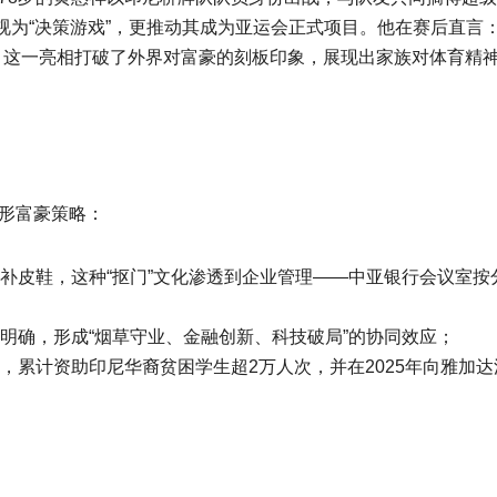
为“决策游戏”，更推动其成为亚运会正式项目。他在赛后直言：
” 这一亮相打破了外界对富豪的刻板印象，展现出家族对体育精
隐形富豪策略：
补皮鞋，这种“抠门”文化渗透到企业管理——中亚银行会议室按
明确，形成“烟草守业、金融创新、科技破局”的协同效应；
，累计资助印尼华裔贫困学生超2万人次，并在2025年向雅加达