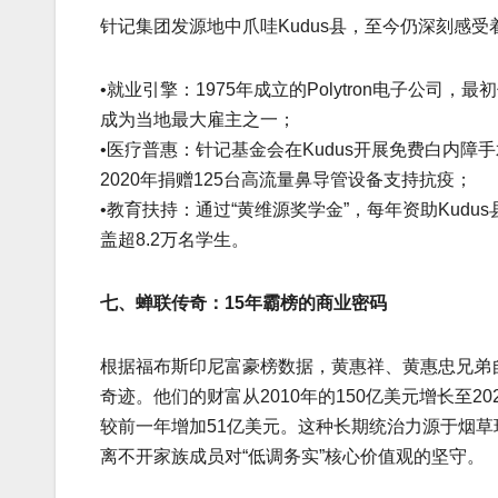
针记集团发源地中爪哇Kudus县，至今仍深刻感
•就业引擎：1975年成立的Polytron电子公
成为当地最大雇主之一；
•医疗普惠：针记基金会在Kudus开展免费白内障
2020年捐赠125台高流量鼻导管设备支持抗疫；
•教育扶持：通过“黄维源奖学金”，每年资助Kud
盖超8.2万名学生。
七、蝉联传奇：15年霸榜的商业密码
根据福布斯印尼富豪榜数据，黄惠祥、黄惠忠兄弟自
奇迹。他们的财富从2010年的150亿美元增长至2
较前一年增加51亿美元。这种长期统治力源于烟
离不开家族成员对“低调务实”核心价值观的坚守。