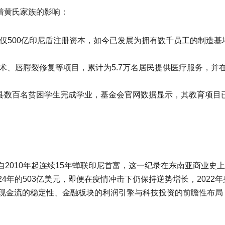
受着黄氏家族的影响：
司，最初仅500亿印尼盾注册资本，如今已发展为拥有数千员工的制造基
手术、唇腭裂修复等项目，累计为5.7万名居民提供医疗服务，并
us县数百名贫困学生完成学业，基金会官网数据显示，其教育项目
2010年起连续15年蝉联印尼首富，这一纪录在东南亚商业史
024年的503亿美元，即便在疫情冲击下仍保持逆势增长，2022
草现金流的稳定性、金融板块的利润引擎与科技投资的前瞻性布局