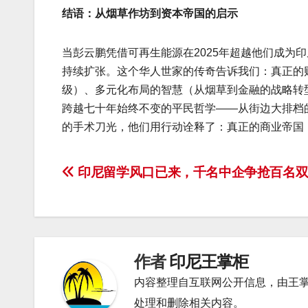
结语：从烟草作坊到资本帝国的启示
当彭云鹏凭借可再生能源在2025年超越他们成为
持续扩张。这个华人世家的传奇告诉我们：真正的财
级）、多元化布局的智慧（从烟草到金融的战略转
跨越七十年始终不变的平民哲学——从街边大排档
的手术刀光，他们用行动诠释了：真正的商业帝国
文
印尼留学风口已来，千名中企争抢百名双
章
导
航
作者
印尼王掌柜
内容整理自互联网公开信息，由王
处理和删除相关内容。