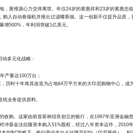
平地，黄维源心力交瘁离世。年仅24岁的黄惠祥和23岁的黄惠忠
，购入自动卷烟机并推出过滤嘴香烟。这一创新不仅提升品质，
暴增500%，年利润突破1亿美元。
代启动多元化战略：
年产量达100万台；
旧酒店，历时十年将其改造为占地64万平方米的大印尼购物中心，成
造纸业务提供原料。
的收购。这家由前首富林绍良创立的银行，在1997年亚洲金融
对冲基金法拉隆资本购入51%股权，经过八年资本运作，2010
级成本控制”策略下，银行营业支出占比降至63%（印尼最低），利