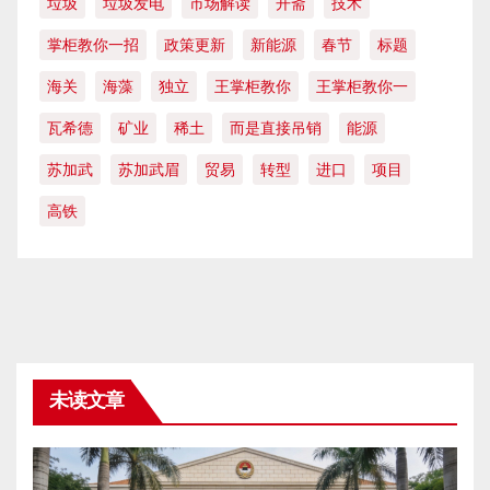
垃圾
垃圾发电
市场解读
开斋
技术
掌柜教你一招
政策更新
新能源
春节
标题
海关
海藻
独立
王掌柜教你
王掌柜教你一
瓦希德
矿业
稀土
而是直接吊销
能源
苏加武
苏加武眉
贸易
转型
进口
项目
高铁
未读文章