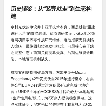
历史镜鉴：从“装完就走”到生态构
建
乡村光伏的争议并非源于技术本身，而是过往“重建
设轻运营”的惨痛教训。多项调研显示，偏远地区微
电网项目常因零件损坏无维修、电池报废无替换陷
入瘫痪，最终回归柴油发电模式。问题核心在于缺
乏完整生态：前期负荷测算失真、后期运维资金断
裂、本地管理机制缺失。
成功案例则指明破局方向。东加里曼丹Muara
Enggelam村42千瓦光伏自2015年运行至今，村集
体公司BUMDes通过运营积累4亿盾完成电池扩
容；UNDP主导的ACCESS项目以“光伏+本地运营
+生产性用电”模式，为2万余人提供稳定供电。这
些实践证明，乡村光伏的关键在于将其视为20-25