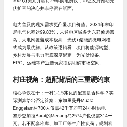
3000万美元并签订25年购电协议，印证政府推动光
伏扩容的决心并非停留在纸面。
电力普及的现实需求更凸显项目价值。2024年末印
尼电气化率达99.83%，未通电区域多为东部偏远离
岛，大电网覆盖成本极高，光伏+储能的微电网模
式成为最优解。从政策逻辑看，项目将能源转型、
乡村发展与电力兜底深度绑定，为光伏设备、
EPC、运维等产业链玩家提供明确市场空间。
村庄视角：超配背后的三重硬约束
核心争议在于：一村1-1.5兆瓦的配置是否科学？实
际测算给出否定答案：东加里曼丹Muara
Enggelam村700人仅需42千瓦即可24小时供电，
努沙登加拉Barat的Medang岛2574户也仅需314千
瓦。若不配套冷库、加工厂等生产性负荷，规划容