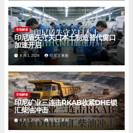
市场解读
印尼盾失守关口本土制造替代窗口
加速开启
6 月 1, 2026
印尼王掌柜
市场解读
印尼矿业三连击RKAB收紧DHE锁
汇柴油冲击
6 月 1, 2026
印尼王掌柜