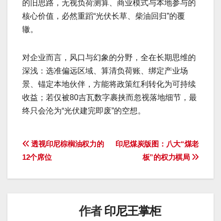
的旧思路，无视负荷测算、商业模式与本地参与的
核心价值，必然重蹈“光伏长草、柴油回归”的覆
辙。
对企业而言，风口与幻象的分野，全在长期思维的
深浅：选准偏远区域、算清负荷账、绑定产业场
景、锚定本地伙伴，方能将政策红利转化为可持续
收益；若仅被80吉瓦数字裹挟而忽视落地细节，最
终只会沦为“光伏建完即废”的空想。
文
透视印尼棕榈油权力的
印尼煤炭版图：八大“煤老
12个席位
板”的权力棋局
章
导
航
作者
印尼王掌柜