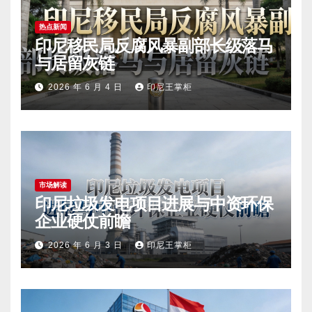
热点新闻
印尼移民局反腐风暴副部长级落马
与居留灰链
2026 年 6 月 4 日
印尼王掌柜
市场解读
印尼垃圾发电项目进展与中资环保
企业硬仗前瞻
2026 年 6 月 3 日
印尼王掌柜