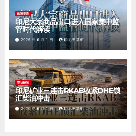
政策更新
印尼大宗商品出口进入国家集中监
管时代解读
2026 年 6 月 1 日
印尼王掌柜
市场解读
印尼矿业三连击RKAB收紧DHE锁
汇柴油冲击
2026 年 6 月 1 日
印尼王掌柜