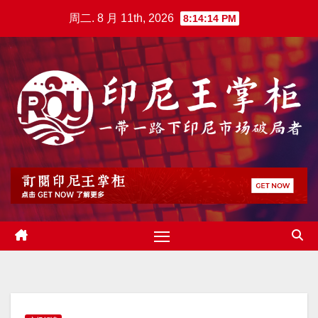
跳
周二. 8 月 11th, 2026
8:14:15 PM
至
内
容