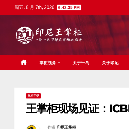
跳
周五. 8 月 7th, 2026
6:42:36 PM
至
内
容
掌柜视角
关于千岛
关于印尼
掌柜手记
王掌柜现场见证：ICBMC
作者
印尼王掌柜