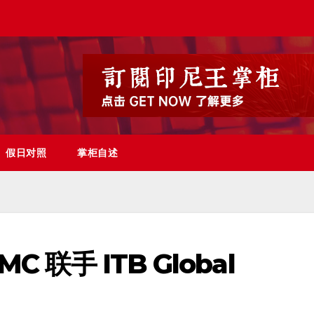
假日对照
掌柜自述
 联手 ITB Global