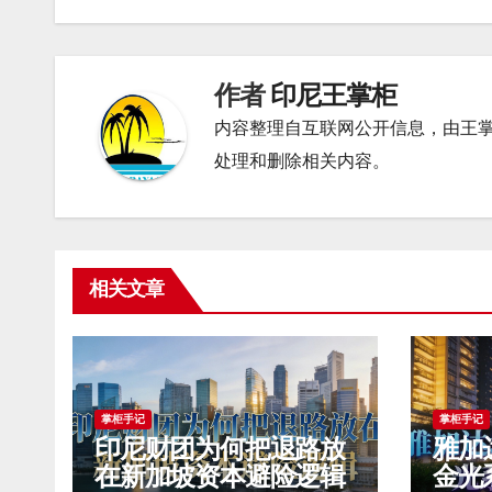
导
航
作者
印尼王掌柜
内容整理自互联网公开信息，由王
处理和删除相关内容。
相关文章
掌柜手记
掌柜手记
印尼财团为何把退路放
雅加
在新加坡资本避险逻辑
金光