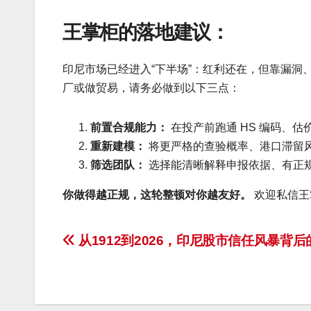
王掌柜的落地建议：
印尼市场已经进入“下半场”：红利还在，但靠漏
厂或做贸易，请务必做到以下三点：
前置合规能力：
在投产前跑通 HS 编码、估价
重新建模：
将更严格的查验概率、港口滞留
筛选团队：
选择能清晰解释申报依据、有正
你做得越正规，这轮整顿对你越友好。
欢迎私信王
文
从1912到2026，印尼股市信任风暴背后
章
导