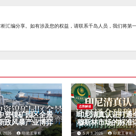
掌柜汇编分享。如有涉及您的权益，请联系千岛人员，我们将第
态势解读
中资镍矿园区全景
印尼清真认证打通
新政风暴产业博弈
穆斯林市场的标准
权
8, 2026
印尼王掌柜
5 月 3, 2026
印尼王掌柜