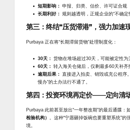
短期影响：
申报、归类、估价、许可证合规（
长期利好：
规则越透明，正规企业的“不确定
第三：终结“压货滞港”，强力加速
Purbaya 正在将“长期滞留货物”处理制度化：
30天：
货物在堆场超过30天，可能被定性为
60天：
转入海关仓储后，仅剩最多60天补齐
逾期后果：
直接进入拍卖、销毁或充公程序。
慢办”的土办法行不通了。
第四：投资环境再定价——定向清场
Purbaya 此前甚至放出“一年整改期”的最后
检验机构）
。这种“宁愿砸掉饭碗也要重塑系统”
境。