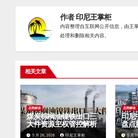
航
作者
印尼王掌柜
内容整理自互联网公开信息，由王
处理和删除相关内容。
相关文章
态势解读
态势解读
煤炭棕榈油镍铁出口三
印尼
大件资源主权管控解析
盘点
5 月 26, 2026
印尼王掌柜
5 月 1