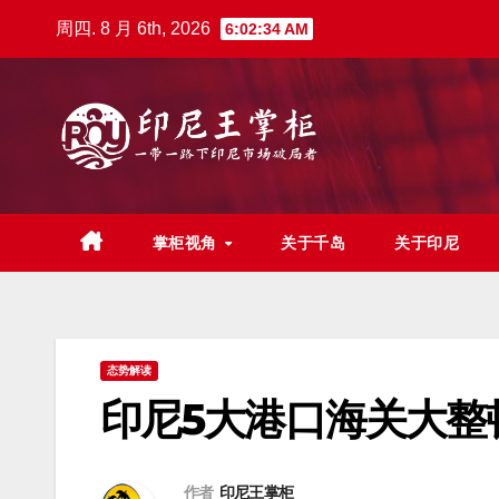
跳
周四. 8 月 6th, 2026
6:02:36 AM
至
内
容
掌柜视角
关于千岛
关于印尼
态势解读
印尼5大港口海关大整
作者
印尼王掌柜