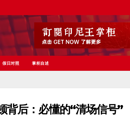
假日对照
掌柜自述
顿背后：必懂的“清场信号”