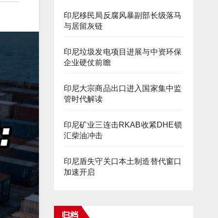
印尼移民局反腐风暴副部长级落马
与居留灰链
印尼垃圾发电项目进展与中资环保
企业硬仗前瞻
印尼大宗商品出口进入国家集中监
管时代解读
印尼矿业三连击RKAB收紧DHE锁
汇柴油冲击
印尼盾失守关口本土制造替代窗口
加速开启
归档