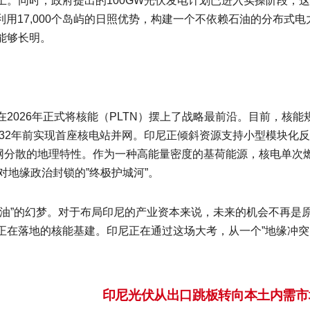
。同时，政府提出的100GW光伏发电计划已进入实操阶段，
图利用17,000个岛屿的日照优势，构建一个不依赖石油的分布式电
能够长明。
2026年正式将核能（PLTN）摆上了战略最前沿。目前，核能
032年前实现首座核电站并网。印尼正倾斜资源支持小型模块化
电网分散的地理特性。作为一种高能量密度的基荷能源，核电单次
对地缘政治封锁的”终极护城河”。
石油”的幻梦。对于布局印尼的产业资本来说，未来的机会不再是
正在落地的核能基建。印尼正在通过这场大考，从一个”地缘冲突
印尼光伏从出口跳板转向本土内需