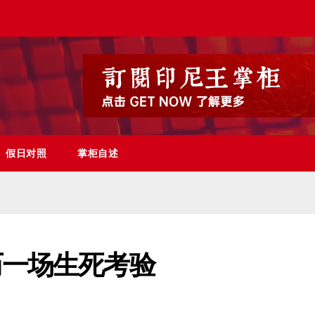
假日对照
掌柜自述
历一场生死考验