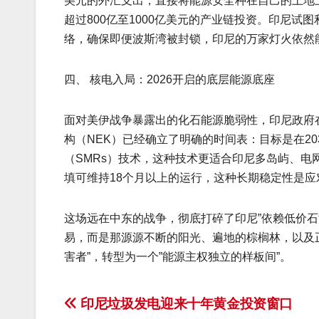
美元的外汇支出，直接将能源安全种在自己的土地上
超过800亿至1000亿美元的产业链投资。印尼试
络，确保即便波斯湾被封锁，印尼的万家灯火依然
四、 核电入局：2026开启的底层能源底座
面对美伊战争暴露出的化石能源脆弱性，印尼政府在
构（NEK）已经确立了明确的时间表：目标是在2
（SMRs）技术，这种技术更适合印尼多岛屿、
填可维持18个月以上的运行，这种长期稳定性是应
这场远在中东的战争，彻底打碎了印尼”依赖低价
易，而是那源源不断的阳光、遍地的棕榈林，以及
害者”，转型为一个”能源主权独立的样板间”。
文
印尼垃圾发电迎来十年黄金投资窗口