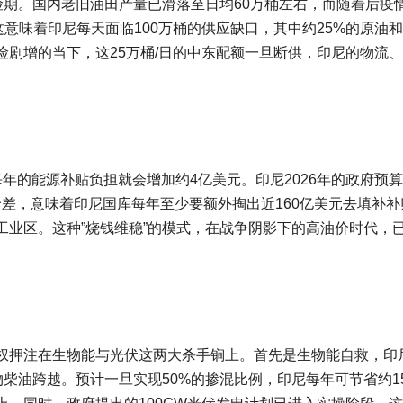
险期。国内老旧油田产量已滑落至日均60万桶左右，而随着后疫
这意味着印尼每天面临100万桶的供应缺口，其中约25%的原油
剧增的当下，这25万桶/日的中东配额一旦断供，印尼的物流
年的能源补贴负担就会增加约4亿美元。印尼2026年的政府预
价差，意味着印尼国库每年至少要额外掏出近160亿美元去填补补
工业区。这种”烧钱维稳”的模式，在战争阴影下的高油价时代，
权押注在生物能与光伏这两大杀手锏上。首先是生物能自救，印
物柴油跨越。预计一旦实现50%的掺混比例，印尼每年可节省约1