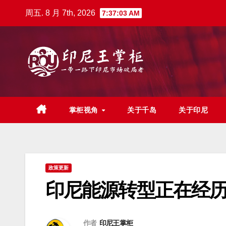
跳
周五. 8 月 7th, 2026
7:37:04 AM
至
内
容
掌柜视角
关于千岛
关于印尼
政策更新
印尼能源转型正在经
作者
印尼王掌柜