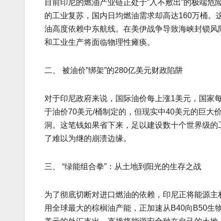
目前印尼的燃油产业链正处于”入不敷出”的极端危
的工业复苏，国内日均燃油需求却高达160万桶。
油高度依赖中东航线。在美伊战争导致海峡封锁风险
和工业生产将面临物理性瘫痪。
二、 被油价”绑架”的280亿美元财政陷阱
对于印尼政府来说，国际油价每上涨1美元，国家每
于油价70美元/桶制定的，但现实中40美元的巨大
洞。这笔钱如果省下来，足以建设数十个世界级的
了难以为继的崩溃边缘。
三、 “绿能组合拳”：从土地到阳光的生存之战
为了彻底切断对进口燃油的依赖，印尼正将能源主
用全球最大的棕榈油产能，正加速从B40向B50生