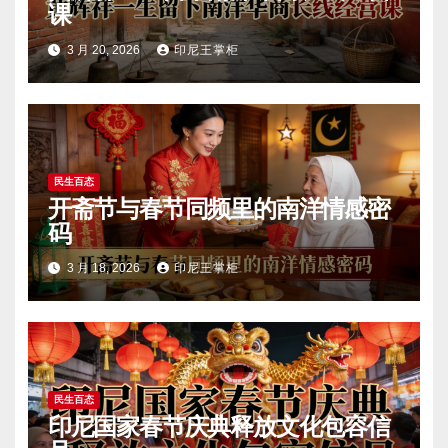
课
3 月 20, 2026
印尼王掌柜
民生百态
开斋节与春节同频里的南洋情感密
码
3 月 18, 2026
印尼王掌柜
民生百态
印尼国家春节庆典释放文化包容信