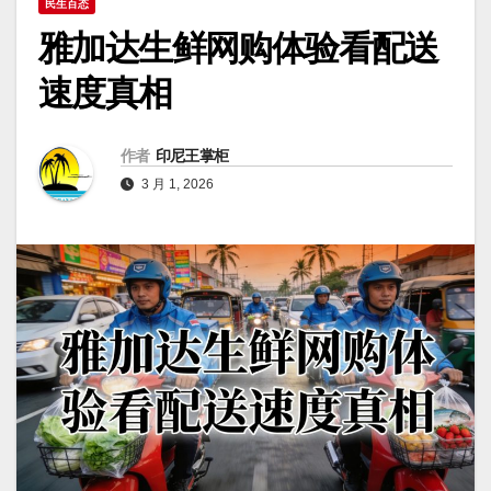
民生百态
雅加达生鲜网购体验看配送
速度真相
作者
印尼王掌柜
3 月 1, 2026