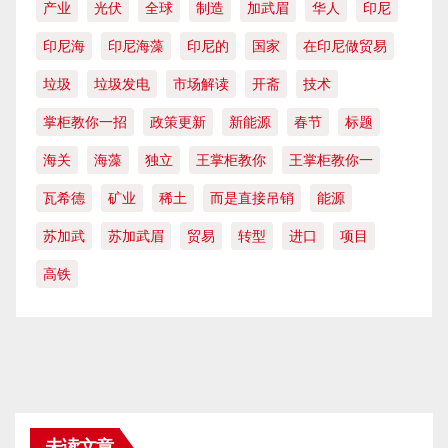
产业
光伏
全球
制造
加武眉
华人
印尼
印尼海
印尼海藻
印尼的
国家
在印尼做贸易
垃圾
垃圾发电
市场解读
开斋
技术
掌柜教你一招
政策更新
新能源
春节
标题
海关
海藻
独立
王掌柜教你
王掌柜教你一
瓦希德
矿业
稀土
而是直接吊销
能源
苏加武
苏加武眉
贸易
转型
进口
项目
高铁
未读文章