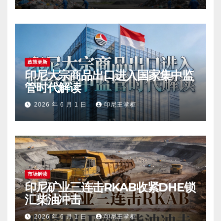
政策更新
印尼大宗商品出口进入国家集中监
管时代解读
2026 年 6 月 1 日
印尼王掌柜
市场解读
印尼矿业三连击RKAB收紧DHE锁
汇柴油冲击
2026 年 6 月 1 日
印尼王掌柜