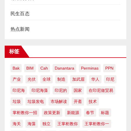
民生百态
热点新闻
标签
Bak
BIM
Cah
Danantara
Perminas
PPN
产业
光伏
全球
制造
加武眉
华人
印尼
印尼海
印尼海藻
印尼的
国家
在印尼做贸易
垃圾
垃圾发电
市场解读
开斋
技术
掌柜教你一招
政策更新
新能源
春节
标题
海关
海藻
独立
王掌柜教你
王掌柜教你一