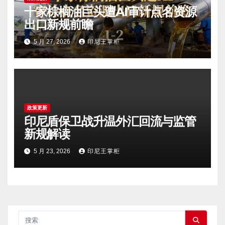
十家棕榈油巨头遭AI审计点名资源
出口新规前瞻
5 月 27, 2026
印尼王掌柜
政策更新
印尼盾保卫战升温外汇回流与监管
新规解读
5 月 23, 2026
印尼王掌柜