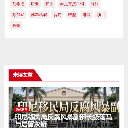
瓦希德
矿业
稀土
而是直接吊销
能源
苏加武
苏加武眉
贸易
转型
进口
项目
高铁
未读文章
热点新闻
印尼移民局反腐风暴副部长级落马
与居留灰链