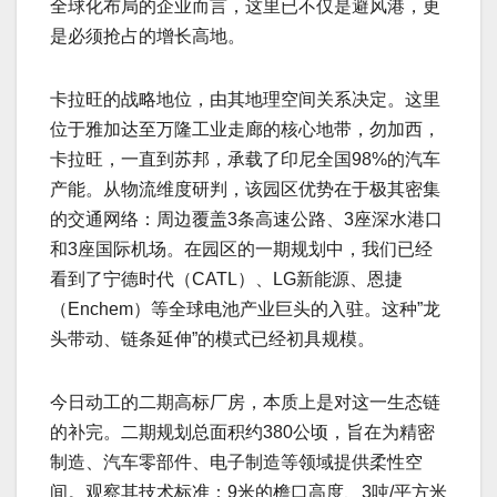
全球化布局的企业而言，这里已不仅是避风港，更
是必须抢占的增长高地。
卡拉旺的战略地位，由其地理空间关系决定。这里
位于雅加达至万隆工业走廊的核心地带，勿加西，
卡拉旺，一直到苏邦，承载了印尼全国98%的汽车
产能。从物流维度研判，该园区优势在于极其密集
的交通网络：周边覆盖3条高速公路、3座深水港口
和3座国际机场。在园区的一期规划中，我们已经
看到了宁德时代（CATL）、LG新能源、恩捷
（Enchem）等全球电池产业巨头的入驻。这种”龙
头带动、链条延伸”的模式已经初具规模。
今日动工的二期高标厂房，本质上是对这一生态链
的补完。二期规划总面积约380公顷，旨在为精密
制造、汽车零部件、电子制造等领域提供柔性空
间。观察其技术标准：9米的檐口高度、3吨/平方米