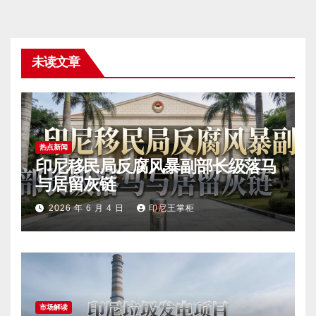
未读文章
热点新闻
印尼移民局反腐风暴副部长级落马
与居留灰链
2026 年 6 月 4 日
印尼王掌柜
市场解读