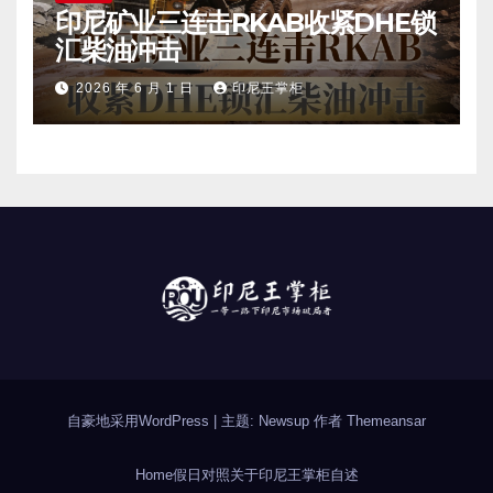
印尼矿业三连击RKAB收紧DHE锁
汇柴油冲击
2026 年 6 月 1 日
印尼王掌柜
自豪地采用WordPress
|
主题: Newsup 作者
Themeansar
Home
假日对照
关于印尼
王掌柜自述