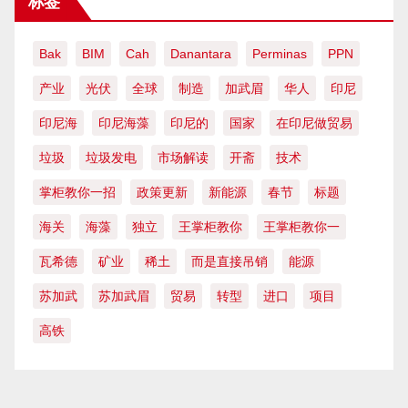
标签
Bak
BIM
Cah
Danantara
Perminas
PPN
产业
光伏
全球
制造
加武眉
华人
印尼
印尼海
印尼海藻
印尼的
国家
在印尼做贸易
垃圾
垃圾发电
市场解读
开斋
技术
掌柜教你一招
政策更新
新能源
春节
标题
海关
海藻
独立
王掌柜教你
王掌柜教你一
瓦希德
矿业
稀土
而是直接吊销
能源
苏加武
苏加武眉
贸易
转型
进口
项目
高铁