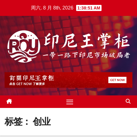
跳
周六. 8 月 8th, 2026
1:38:52 AM
至
内
容
标签：
创业