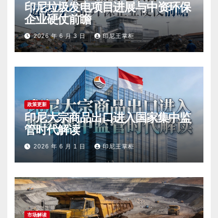
印尼垃圾发电项目进展与中资环保
企业硬仗前瞻
2026 年 6 月 3 日
印尼王掌柜
政策更新
印尼大宗商品出口进入国家集中监
管时代解读
2026 年 6 月 1 日
印尼王掌柜
市场解读