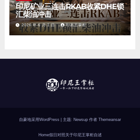
印尼矿业三连击RKAB收紧DHE锁
汇柴油冲击
2026 年 6 月 1 日
印尼王掌柜
自豪地采用WordPress
|
主题: Newsup 作者
Themeansar
Home
假日对照
关于印尼
王掌柜自述