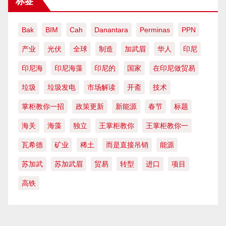
标签
Bak
BIM
Cah
Danantara
Perminas
PPN
产业
光伏
全球
制造
加武眉
华人
印尼
印尼海
印尼海藻
印尼的
国家
在印尼做贸易
垃圾
垃圾发电
市场解读
开斋
技术
掌柜教你一招
政策更新
新能源
春节
标题
海关
海藻
独立
王掌柜教你
王掌柜教你一
瓦希德
矿业
稀土
而是直接吊销
能源
苏加武
苏加武眉
贸易
转型
进口
项目
高铁