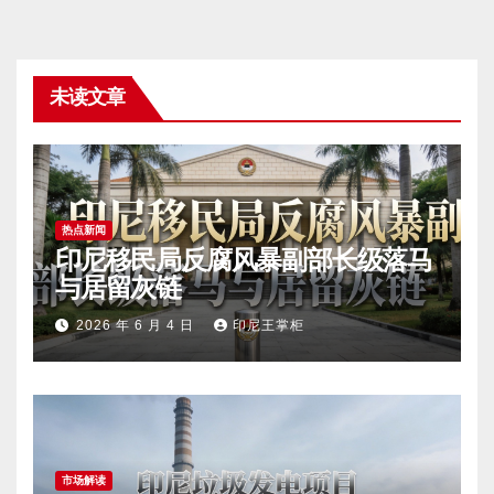
未读文章
热点新闻
印尼移民局反腐风暴副部长级落马
与居留灰链
2026 年 6 月 4 日
印尼王掌柜
市场解读