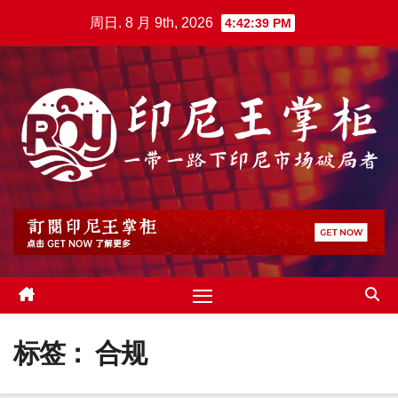
跳
周日. 8 月 9th, 2026
4:42:40 PM
至
内
容
标签：
合规