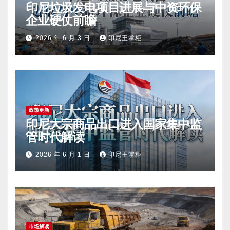
印尼垃圾发电项目进展与中资环保
企业硬仗前瞻
2026 年 6 月 3 日
印尼王掌柜
政策更新
印尼大宗商品出口进入国家集中监
管时代解读
2026 年 6 月 1 日
印尼王掌柜
市场解读