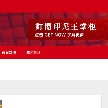
假日对照
掌柜自述