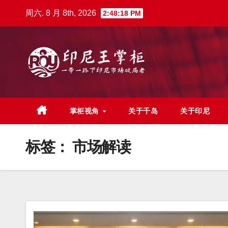
跳
周六. 8 月 8th, 2026
2:48:19 PM
至
内
容
掌柜视角
关于千岛
关于印尼
标签：
市场解读