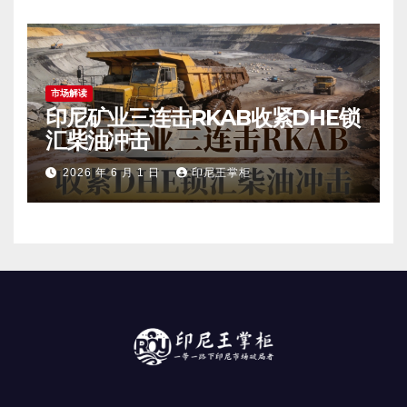
市场解读
印尼矿业三连击RKAB收紧DHE锁
汇柴油冲击
2026 年 6 月 1 日
印尼王掌柜