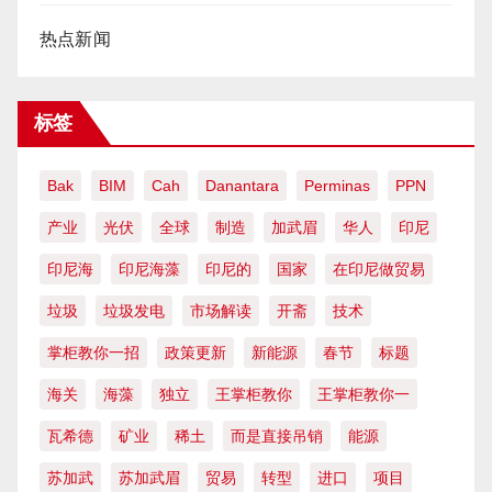
热点新闻
标签
Bak
BIM
Cah
Danantara
Perminas
PPN
产业
光伏
全球
制造
加武眉
华人
印尼
印尼海
印尼海藻
印尼的
国家
在印尼做贸易
垃圾
垃圾发电
市场解读
开斋
技术
掌柜教你一招
政策更新
新能源
春节
标题
海关
海藻
独立
王掌柜教你
王掌柜教你一
瓦希德
矿业
稀土
而是直接吊销
能源
苏加武
苏加武眉
贸易
转型
进口
项目