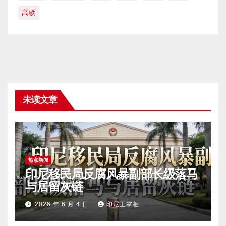
高铁
未读文章
热点新闻
印尼移民局反腐风暴副部长级落马
与居留灰链
2026 年 6 月 4 日
印尼王掌柜