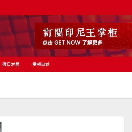
假日对照
掌柜自述