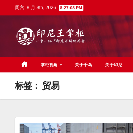
跳
周六. 8 月 8th, 2026
8:27:05 PM
至
内
容
掌柜视角
关于千岛
关于印尼
标签：
贸易