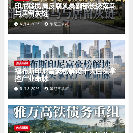
印尼移民局反腐风暴副部长级落马
与居留灰链
6 月 4, 2026
印尼王掌柜
热点新闻
福布斯印尼富豪榜解读十大巨头掌
控产业命脉
5 月 3, 2026
印尼王掌柜
热点新闻