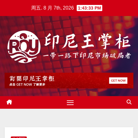
跳
周五. 8 月 7th, 2026
1:43:34 PM
至
内
容