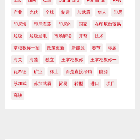
Bak
BIM
Cah
Danantara
Perminas
PPN
产业
光伏
全球
制造
加武眉
华人
印尼
印尼海
印尼海藻
印尼的
国家
在印尼做贸易
垃圾
垃圾发电
市场解读
开斋
技术
掌柜教你一招
政策更新
新能源
春节
标题
海关
海藻
独立
王掌柜教你
王掌柜教你一
瓦希德
矿业
稀土
而是直接吊销
能源
苏加武
苏加武眉
贸易
转型
进口
项目
高铁