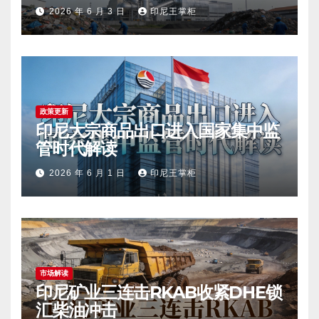
2026 年 6 月 3 日
印尼王掌柜
政策更新
印尼大宗商品出口进入国家集中监
管时代解读
2026 年 6 月 1 日
印尼王掌柜
市场解读
印尼矿业三连击RKAB收紧DHE锁
汇柴油冲击