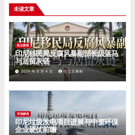
未读文章
热点新闻
印尼移民局反腐风暴副部长级落马
与居留灰链
2026 年 6 月 4 日
印尼王掌柜
市场解读
印尼垃圾发电项目进展与中资环保
企业硬仗前瞻