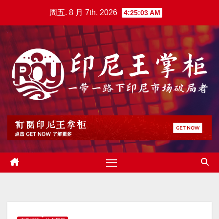
跳
周五. 8 月 7th, 2026
4:25:04 AM
至
内
容