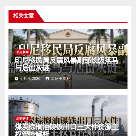
相关文章
热点新闻
印尼移民局反腐风暴副部长级落马
与居留灰链
6 月 4, 2026
印尼王掌柜
态势解读
煤炭棕榈油镍铁出口三大件资源主
权管控解析