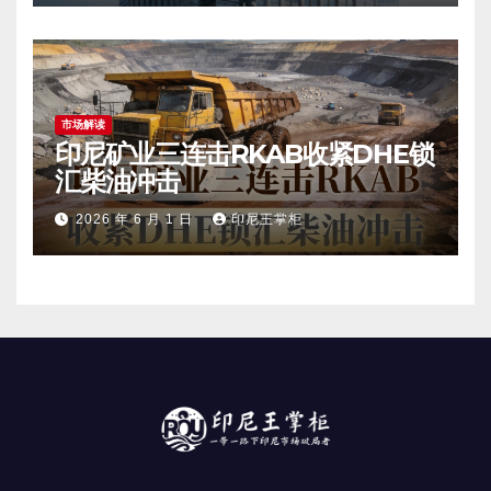
市场解读
印尼矿业三连击RKAB收紧DHE锁
汇柴油冲击
2026 年 6 月 1 日
印尼王掌柜