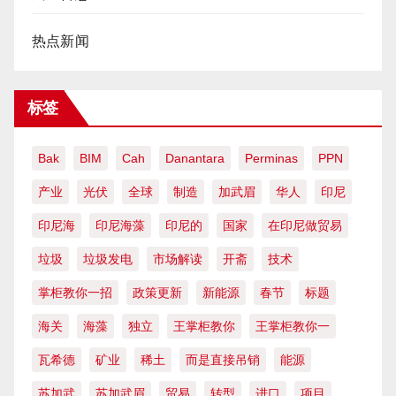
热点新闻
标签
Bak
BIM
Cah
Danantara
Perminas
PPN
产业
光伏
全球
制造
加武眉
华人
印尼
印尼海
印尼海藻
印尼的
国家
在印尼做贸易
垃圾
垃圾发电
市场解读
开斋
技术
掌柜教你一招
政策更新
新能源
春节
标题
海关
海藻
独立
王掌柜教你
王掌柜教你一
瓦希德
矿业
稀土
而是直接吊销
能源
苏加武
苏加武眉
贸易
转型
进口
项目