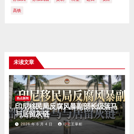
高铁
未读文章
热点新闻
印尼移民局反腐风暴副部长级落马
与居留灰链
2026 年 6 月 4 日
印尼王掌柜