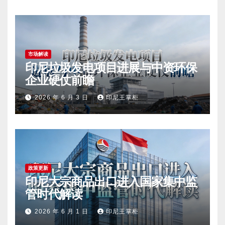
市场解读
印尼垃圾发电项目进展与中资环保
企业硬仗前瞻
2026 年 6 月 3 日
印尼王掌柜
政策更新
印尼大宗商品出口进入国家集中监
管时代解读
2026 年 6 月 1 日
印尼王掌柜