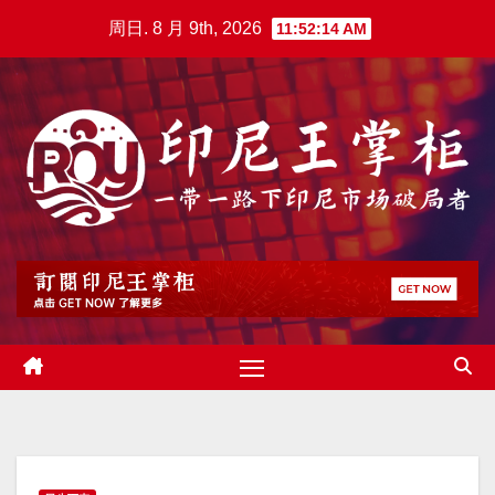
跳
周日. 8 月 9th, 2026
11:52:15 AM
至
内
容