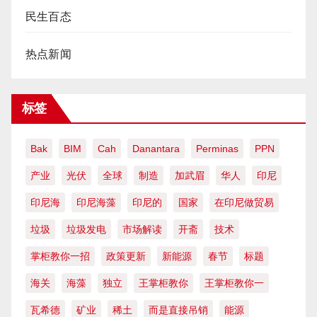
民生百态
热点新闻
标签
Bak
BIM
Cah
Danantara
Perminas
PPN
产业
光伏
全球
制造
加武眉
华人
印尼
印尼海
印尼海藻
印尼的
国家
在印尼做贸易
垃圾
垃圾发电
市场解读
开斋
技术
掌柜教你一招
政策更新
新能源
春节
标题
海关
海藻
独立
王掌柜教你
王掌柜教你一
瓦希德
矿业
稀土
而是直接吊销
能源