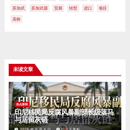
苏加武
苏加武眉
贸易
转型
进口
项目
高铁
未读文章
热点新闻
印尼移民局反腐风暴副部长级落马
与居留灰链
2026 年 6 月 4 日
印尼王掌柜