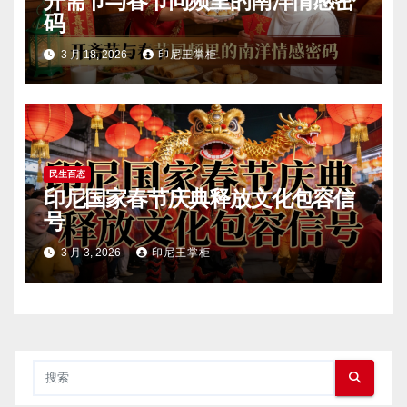
开斋节与春节同频里的南洋情感密
码
3 月 18, 2026
印尼王掌柜
民生百态
印尼国家春节庆典释放文化包容信
号
3 月 3, 2026
印尼王掌柜