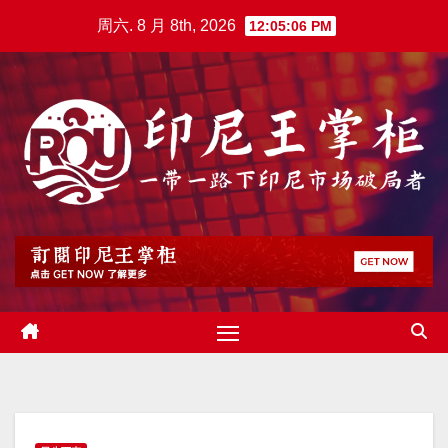
跳
周六. 8 月 8th, 2026
12:05:07 PM
至
内
容