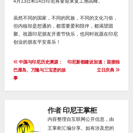
4月13日和14日印尼将要迎来复工潮高峰。
虽然不同的国家，不同的民族，不同的文化习俗，
但内核却是想通的，都需要爱和陪伴，都渴望团
聚。祝愿印尼朋友开斋节快乐，也同时祝愿在印尼
创业的朋友平安喜乐！
文
中国与印尼历史渊源：
印尼新都建设加速：迎接独
巴厘岛、万隆与三宝垄的故
立日庆典
章
事
导
航
作者
印尼王掌柜
内容整理自互联网公开信息，由
王掌柜汇编分享。如有涉及您的