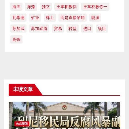
海关
海藻
独立
王掌柜教你
王掌柜教你一
瓦希德
矿业
稀土
而是直接吊销
能源
苏加武
苏加武眉
贸易
转型
进口
项目
高铁
未读文章
热点新闻