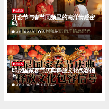
民生百态
开斋节与春节同频里的南洋情感密
码
3 月 18, 2026
印尼王掌柜
民生百态
印尼国家春节庆典释放文化包容信
号
3 月 3, 2026
印尼王掌柜