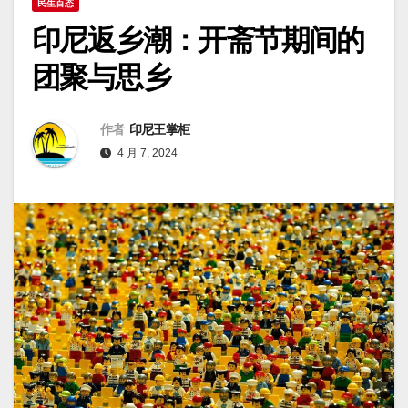
民生百态
印尼返乡潮：开斋节期间的
团聚与思乡
作者
印尼王掌柜
4 月 7, 2024