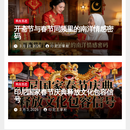
民生百态
开斋节与春节同频里的南洋情感密
码
3 月 18, 2026
印尼王掌柜
民生百态
印尼国家春节庆典释放文化包容信
号
3 月 3, 2026
印尼王掌柜