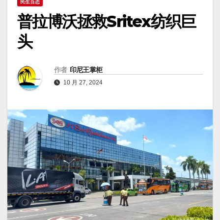
民生百态
普拉博沃拯救Sritex纺织巨
头
作者
印尼王掌柜
10 月 27, 2024