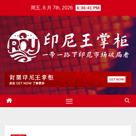
跳
周五. 8 月 7th, 2026
6:36:42 PM
至
内
容