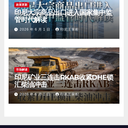
政策更新
印尼大宗商品出口进入国家集中监
管时代解读
2026 年 6 月 1 日
印尼王掌柜
市场解读
印尼矿业三连击RKAB收紧DHE锁
汇柴油冲击
2026 年 6 月 1 日
印尼王掌柜