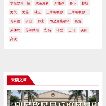
掌柜教你一招
政策更新
新能源
春节
标题
海关
海藻
独立
王掌柜教你
王掌柜教你一
瓦希德
矿业
稀土
而是直接吊销
能源
苏加武
苏加武眉
贸易
转型
进口
项目
高铁
未读文章