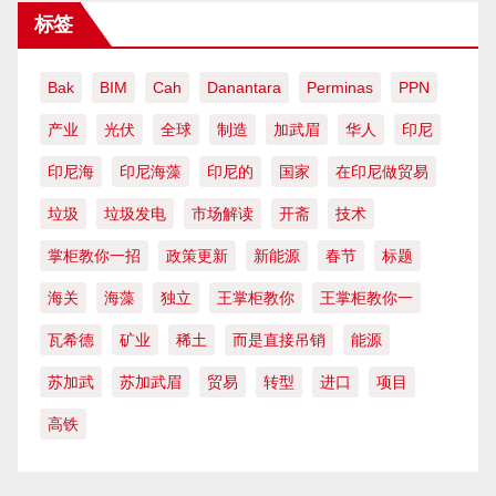
标签
Bak
BIM
Cah
Danantara
Perminas
PPN
产业
光伏
全球
制造
加武眉
华人
印尼
印尼海
印尼海藻
印尼的
国家
在印尼做贸易
垃圾
垃圾发电
市场解读
开斋
技术
掌柜教你一招
政策更新
新能源
春节
标题
海关
海藻
独立
王掌柜教你
王掌柜教你一
瓦希德
矿业
稀土
而是直接吊销
能源
苏加武
苏加武眉
贸易
转型
进口
项目
高铁