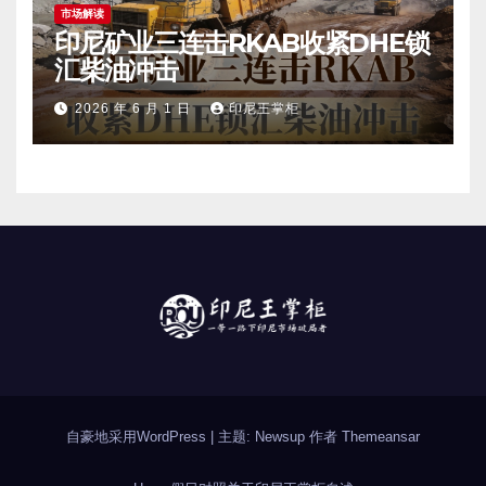
市场解读
印尼矿业三连击RKAB收紧DHE锁
汇柴油冲击
2026 年 6 月 1 日
印尼王掌柜
自豪地采用WordPress
|
主题: Newsup 作者
Themeansar