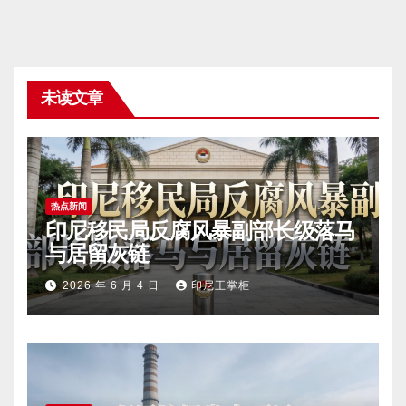
未读文章
热点新闻
印尼移民局反腐风暴副部长级落马
与居留灰链
2026 年 6 月 4 日
印尼王掌柜