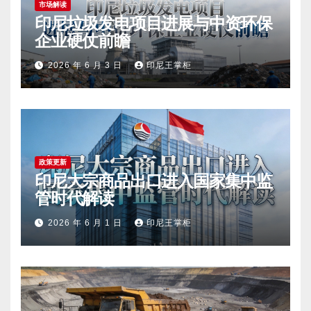
市场解读
印尼垃圾发电项目进展与中资环保
企业硬仗前瞻
2026 年 6 月 3 日
印尼王掌柜
政策更新
印尼大宗商品出口进入国家集中监
管时代解读
2026 年 6 月 1 日
印尼王掌柜