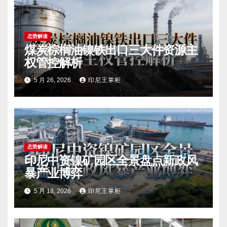
态势解读
煤炭棕榈油镍铁出口三大件资源主
权管控解析
5 月 26, 2026
印尼王掌柜
态势解读
印尼中资镍矿园区全景盘点新政风
暴产业博弈
5 月 18, 2026
印尼王掌柜