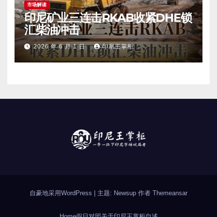
市场解读
印尼矿业三连击RKAB收紧DHE锁
汇柴油冲击
2026 年 6 月 1 日
印尼王掌柜
自豪地采用WordPress
|
主题: Newsup 作者
Themeansar
Home
假日对照
关于印尼
王掌柜自述