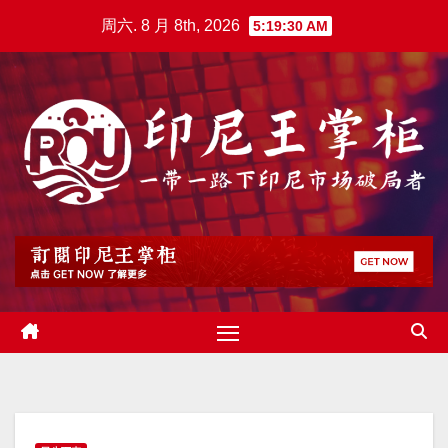
跳
周六. 8 月 8th, 2026
5:19:31 AM
至
内
容