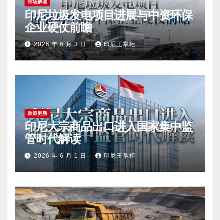
市场解读
印尼垃圾发电项目进展与中资环保
企业硬仗前瞻
2026 年 6 月 3 日
印尼王掌柜
政策更新
印尼大宗商品出口进入国家集中监
管时代解读
2026 年 6 月 1 日
印尼王掌柜