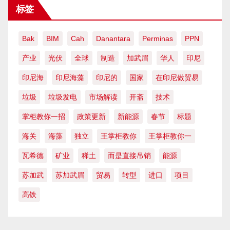
标签
Bak
BIM
Cah
Danantara
Perminas
PPN
产业
光伏
全球
制造
加武眉
华人
印尼
印尼海
印尼海藻
印尼的
国家
在印尼做贸易
垃圾
垃圾发电
市场解读
开斋
技术
掌柜教你一招
政策更新
新能源
春节
标题
海关
海藻
独立
王掌柜教你
王掌柜教你一
瓦希德
矿业
稀土
而是直接吊销
能源
苏加武
苏加武眉
贸易
转型
进口
项目
高铁