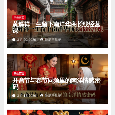
民生百态
黄辉祥一生留下南洋华商长线经营
课
3 月 20, 2026
印尼王掌柜
民生百态
开斋节与春节同频里的南洋情感密
码
3 月 18, 2026
印尼王掌柜