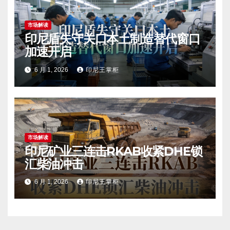
市场解读
印尼盾失守关口本土制造替代窗口
加速开启
6 月 1, 2026
印尼王掌柜
市场解读
印尼矿业三连击RKAB收紧DHE锁
汇柴油冲击
6 月 1, 2026
印尼王掌柜