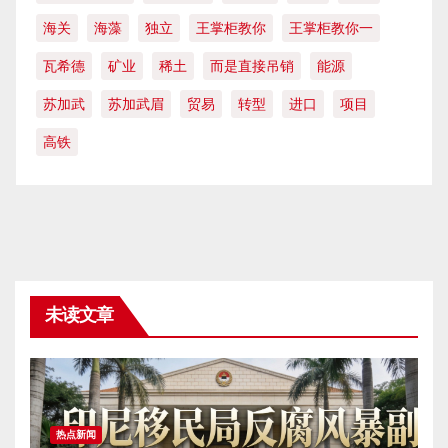
海关
海藻
独立
王掌柜教你
王掌柜教你一
瓦希德
矿业
稀土
而是直接吊销
能源
苏加武
苏加武眉
贸易
转型
进口
项目
高铁
未读文章
热点新闻