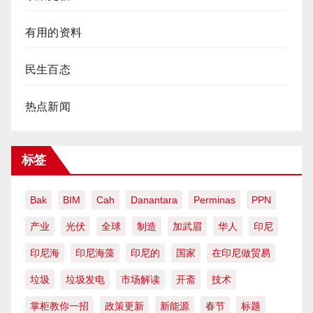
有用的资料
民生百态
热点新闻
标签
Bak
BIM
Cah
Danantara
Perminas
PPN
产业
光伏
全球
制造
加武眉
华人
印尼
印尼海
印尼海藻
印尼的
国家
在印尼做贸易
垃圾
垃圾发电
市场解读
开斋
技术
掌柜教你一招
政策更新
新能源
春节
标题