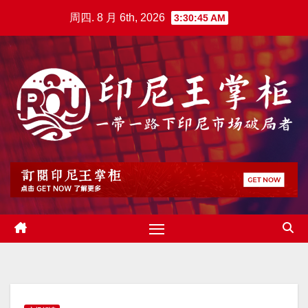
跳
周四. 8 月 6th, 2026
3:30:46 AM
至
内
容