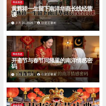
民生百态
黄辉祥一生留下南洋华商长线经营
课
3 月 20, 2026
印尼王掌柜
民生百态
开斋节与春节同频里的南洋情感密
码
3 月 18, 2026
印尼王掌柜
民生百态