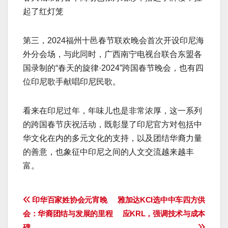
起了红灯笼
第三，2024福州十邑春节联欢晚会首次开设印尼海
外分会场，与此同时，广西南宁电视台联合东盟各
国录制的“春天的旋律·2024”跨国春节晚会，也有四
位印尼歌手献唱印尼民歌。
看来在印尼过年，年味儿也是非常浓厚，这一系列
的跨国春节庆祝活动，既彰显了印尼官方对包括中
华文化在内的多元文化的支持，以及团结华裔力量
的善意，也象征中印尼之间的人文交流越来越丰
富。
文
印华百家姓协会元宵晚
雅加达KCI选中中车四方供
会：华裔团结与发展的里程
应KRL，强调技术与成本
章
碑