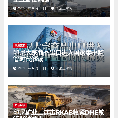
2026 年 6 月 3 日
印尼王掌柜
政策更新
印尼大宗商品出口进入国家集中监
管时代解读
2026 年 6 月 1 日
印尼王掌柜
市场解读
印尼矿业三连击RKAB收紧DHE锁