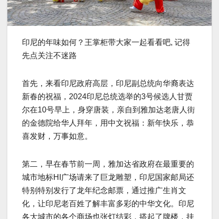
印尼的年味如何？王掌柜带大家一起看看吧, 记得
先点关注不迷路
首先，来看印尼政府高层，印尼副总统向华裔表达
新春的祝福，2024印尼总统选举的3号候选人甘贾
尔在10号早上，身穿唐装，亲自到雅加达老唐人街
的金德院给华人拜年，用中文祝福：新年快乐，恭
喜发财，万事如意。
第二，早在春节前一周，雅加达省政府在最重要的
城市地标HI广场请来了巨龙雕塑，印尼国家邮局还
特别特别发行了龙年纪念邮票，通过推广生肖文
化，让印尼老百姓了解丰富多彩的中华文化。印尼
各大城市的各个商场也张灯结彩，搭起了牌楼，挂