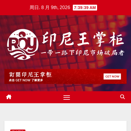
跳
周日. 8 月 9th, 2026
7:39:40 AM
至
内
容