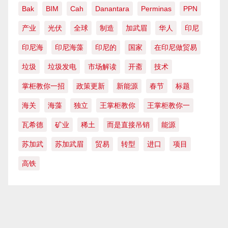
Bak
BIM
Cah
Danantara
Perminas
PPN
产业
光伏
全球
制造
加武眉
华人
印尼
印尼海
印尼海藻
印尼的
国家
在印尼做贸易
垃圾
垃圾发电
市场解读
开斋
技术
掌柜教你一招
政策更新
新能源
春节
标题
海关
海藻
独立
王掌柜教你
王掌柜教你一
瓦希德
矿业
稀土
而是直接吊销
能源
苏加武
苏加武眉
贸易
转型
进口
项目
高铁