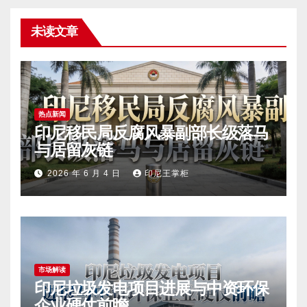
未读文章
热点新闻
印尼移民局反腐风暴副部长级落马
与居留灰链
2026 年 6 月 4 日
印尼王掌柜
市场解读
印尼垃圾发电项目进展与中资环保
企业硬仗前瞻