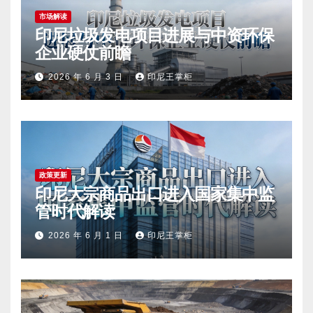
市场解读
印尼垃圾发电项目进展与中资环保
企业硬仗前瞻
2026 年 6 月 3 日
印尼王掌柜
政策更新
印尼大宗商品出口进入国家集中监
管时代解读
2026 年 6 月 1 日
印尼王掌柜