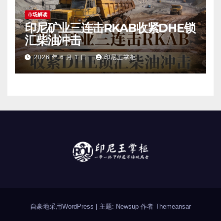
市场解读
印尼矿业三连击RKAB收紧DHE锁
汇柴油冲击
2026 年 6 月 1 日
印尼王掌柜
自豪地采用WordPress
|
主题: Newsup 作者
Themeansar