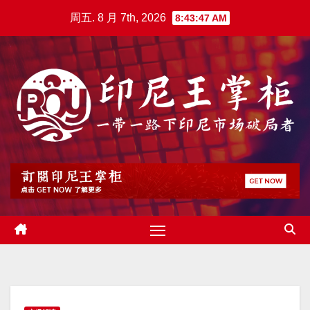
跳
周五. 8 月 7th, 2026
8:43:48 AM
至
内
容