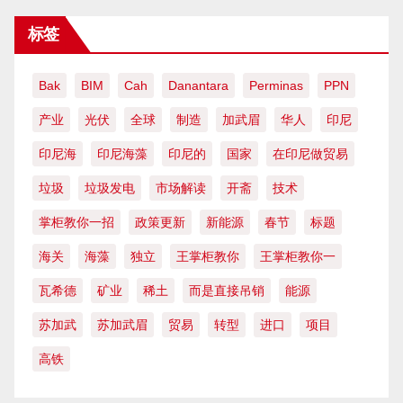
标签
Bak
BIM
Cah
Danantara
Perminas
PPN
产业
光伏
全球
制造
加武眉
华人
印尼
印尼海
印尼海藻
印尼的
国家
在印尼做贸易
垃圾
垃圾发电
市场解读
开斋
技术
掌柜教你一招
政策更新
新能源
春节
标题
海关
海藻
独立
王掌柜教你
王掌柜教你一
瓦希德
矿业
稀土
而是直接吊销
能源
苏加武
苏加武眉
贸易
转型
进口
项目
高铁