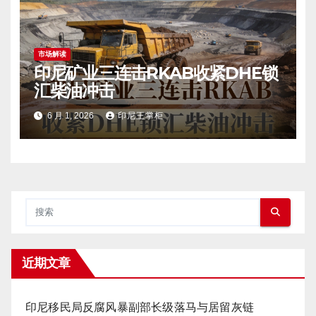
市场解读
印尼矿业三连击RKAB收紧DHE锁
汇柴油冲击
6 月 1, 2026
印尼王掌柜
近期文章
印尼移民局反腐风暴副部长级落马与居留灰链