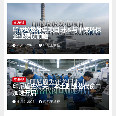
市场解读
印尼垃圾发电项目进展与中资环保
企业硬仗前瞻
6 月 3, 2026
印尼王掌柜
市场解读
印尼盾失守关口本土制造替代窗口
加速开启
6 月 1, 2026
印尼王掌柜