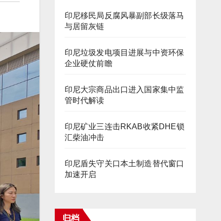
印尼移民局反腐风暴副部长级落马
与居留灰链
印尼垃圾发电项目进展与中资环保
企业硬仗前瞻
印尼大宗商品出口进入国家集中监
管时代解读
印尼矿业三连击RKAB收紧DHE锁
汇柴油冲击
印尼盾失守关口本土制造替代窗口
加速开启
归档