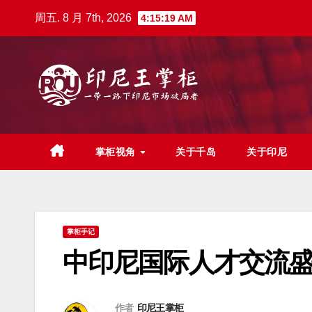
跳
周五. 8 月 7th, 2026
4:15:21 AM
至
内
容
掌柜视角
关于千岛
关于印尼
掌柜手记
中印尼国际人才交流
作者
印尼王掌柜