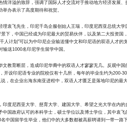
热情洋溢的致辞，强调了国际人才交流对于推动地方经济发展、
功举办表示了高度期待和祝贺。
经理袁飞先生，印尼千岛企服创始人王瑞，印度尼西亚总统大学
”背景下，中国已经成为印尼最大的贸易伙伴，以及第二大投资国
人千人计划”可以为中印尼企业输送懂中文和印尼语的双语人才的
，同时输送1000名印尼学生留学中国。
华文教育断层，造成印尼华裔中的双语人才寥寥无几。反观中国
，开设印尼语专业的院校仅有十几所，每年的毕业生约为200-30
以说，在企业出海东南亚进程中，双语人才匮乏是落地印尼的最
，印度尼西亚大学、慈育大学、建国大学、希望之光大学在内的
予中国政府认可的本科学士，硕士学位以及博士学位，其中袁飞
000名中国留学生毕业，他们中的大多数都被高薪聘请到一带一路