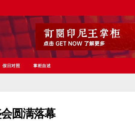
假日对照
掌柜自述
盛会圆满落幕