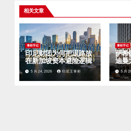
相关文章
掌柜手记
掌柜手记
印尼财团为何把退路放
萨希
在新加坡资本避险逻辑
迪曼
5 月 24, 2026
印尼王掌柜
5 月 2