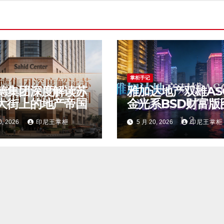
掌柜手记
德集团深度解读苏
雅加达地产双雄AS
大街上的地产帝国
金光系BSD财富版
0, 2026
印尼王掌柜
5 月 20, 2026
印尼王掌柜