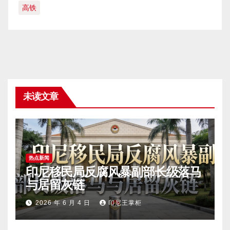
高铁
未读文章
热点新闻
印尼移民局反腐风暴副部长级落马
与居留灰链
2026 年 6 月 4 日
印尼王掌柜