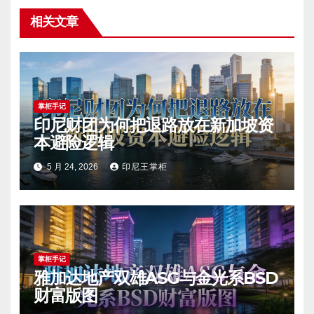
相关文章
掌柜手记
印尼财团为何把退路放在新加坡资
本避险逻辑
5 月 24, 2026
印尼王掌柜
掌柜手记
雅加达地产双雄ASG与金光系BSD
财富版图