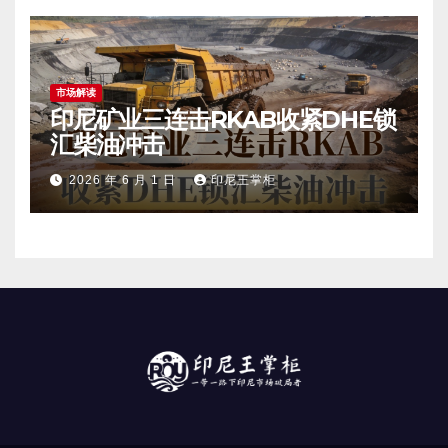
市场解读
印尼矿业三连击RKAB收紧DHE锁
汇柴油冲击
2026 年 6 月 1 日
印尼王掌柜