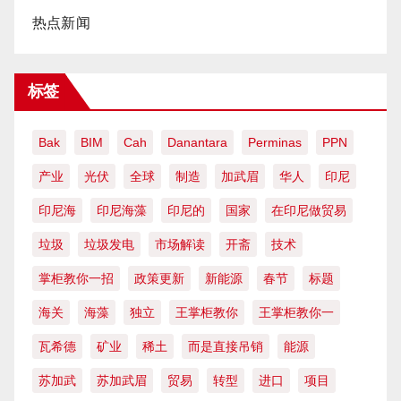
热点新闻
标签
Bak
BIM
Cah
Danantara
Perminas
PPN
产业
光伏
全球
制造
加武眉
华人
印尼
印尼海
印尼海藻
印尼的
国家
在印尼做贸易
垃圾
垃圾发电
市场解读
开斋
技术
掌柜教你一招
政策更新
新能源
春节
标题
海关
海藻
独立
王掌柜教你
王掌柜教你一
瓦希德
矿业
稀土
而是直接吊销
能源
苏加武
苏加武眉
贸易
转型
进口
项目