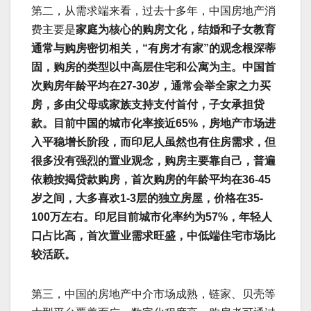
第二，从需求端来看，过去十多年，中国房地产消
费主要是
家庭为核心的购房文化，结婚和子女教育
通常与购房密切相关，
“
有房才有家
”
的观念根深蒂
固，购房的类型以中高层住宅和公寓为主。中国首
次购房年龄平均在
27-30
岁，通常会举全家之力买
房，多由父母或家族支持支付首付，子女承担贷
款。目前中国的城市化率接近
65%
，房地产市场进
入平稳增长阶段，而印尼人虽然也有住房需求，但
很多没有强烈的置业观念，购房主要靠自己，普遍
依赖按揭贷款购房，首次购房的年龄平均在
36-45
岁之间，大多喜欢
1-3
层的独立房屋，价格在
35-
100
万左右。印尼目前城市化率约为
57%
，年轻人
口占比高，首次置业需求旺盛，中低端住宅市场比
较活跃。
第三，中国的房地产中介市场成熟，链家、贝壳等