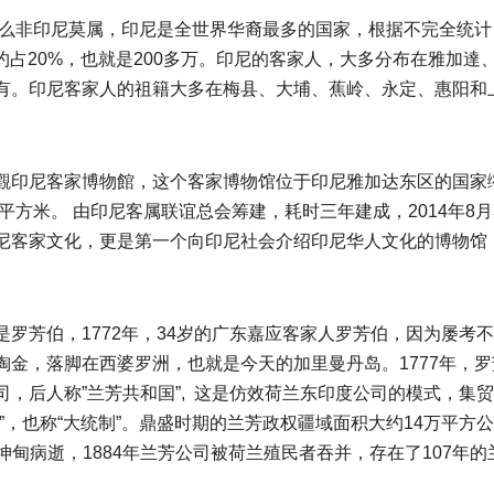
那么非印尼莫属，印尼是全世界华裔最多的国家，根据不完全统计
约占20%，也就是200多万。印尼的客家人，大多分布在雅加達
有。印尼客家人的祖籍大多在梅县、大埔、蕉岭、永定、惠阳和
觀印尼客家博物館，这个客家博物馆位于印尼雅加达东区的国家
平方米。 由印尼客属联谊总会筹建，耗时三年建成，2014年8月
尼客家文化，更是第一个向印尼社会介绍印尼华人文化的博物馆
罗芳伯，1772年，34岁的广东嘉应客家人罗芳伯，因为屡考
金，落脚在西婆罗洲，也就是今天的加里曼丹岛。1777年，罗
，后人称”兰芳共和国”, 这是仿效荷兰东印度公司的模式，集
”，也称“大统制”。鼎盛时期的兰芳政权疆域面积大约14万平方
在坤甸病逝，1884年兰芳公司被荷兰殖民者吞并，存在了107年的