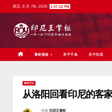
跳
周五. 8 月 7th, 2026
1:37:23 PM
至
内
容
掌柜视角
关于千岛
关于印尼
掌柜手记
从洛阳回看印尼的客
作者
印尼王掌柜