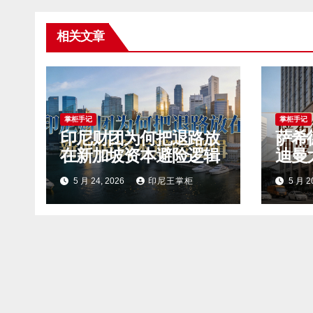
相关文章
掌柜手记
掌柜手记
印尼财团为何把退路放
萨希
在新加坡资本避险逻辑
迪曼
5 月 24, 2026
印尼王掌柜
5 月 2