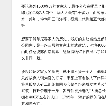
要论海外1500多万的客家人，最多分布在哪里？
印尼的2.8亿人口中，华人大概有1千多万，而客家
水、邦加，坤甸和三口洋等，從第二代到第五代都
等，
想要了解印尼客家人的历史，最好的去处当然是參
公园内，是一座三层的客家土楼式建筑，占地4000
由时任总统苏西洛揭幕，这座博物馆不仅展示了印
义非同一般。
谈起印尼客家人的历史，就不得不提一个人，他就是
只好放弃入朝为官的打算，率领上百名族人下南洋淘
将单股华人矿工组织和同乡会整合起来成立兰芳公司
武装、行政管理于一身，罗芳伯被推选为“大唐总长
拥有400万左右的人口，1795年，58岁的罗芳伯
共和国灭亡。