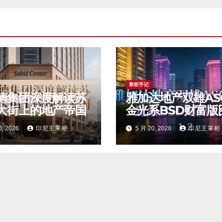
掌柜手记
德集团深度解读苏
雅加达地产双雄AS
大街上的地产帝国
金光系BSD财富版
0, 2026
印尼王掌柜
5 月 20, 2026
印尼王掌柜