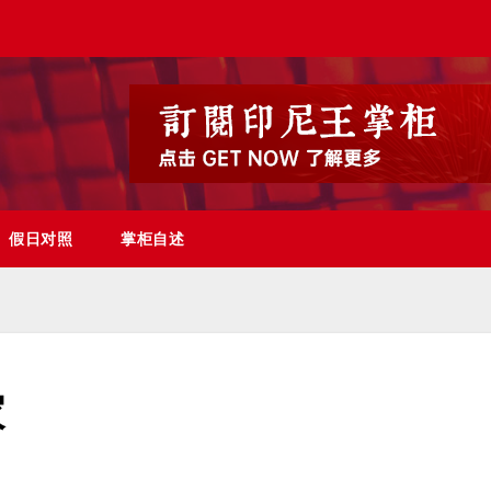
假日对照
掌柜自述
家