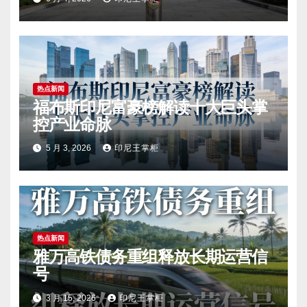
热点新闻
福布斯印尼富豪榜解读十大巨头掌
控产业命脉
5 月 3, 2026
印尼王掌柜
热点新闻
雅万高铁债务重组释放长期运营信
号
3 月 15, 2026
印尼王掌柜