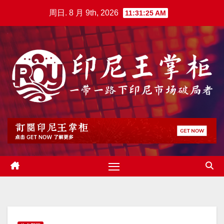
跳
周日. 8 月 9th, 2026
11:31:26 AM
至
内
容