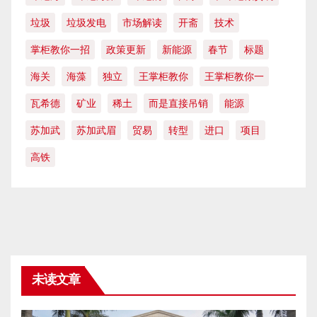
垃圾
垃圾发电
市场解读
开斋
技术
掌柜教你一招
政策更新
新能源
春节
标题
海关
海藻
独立
王掌柜教你
王掌柜教你一
瓦希德
矿业
稀土
而是直接吊销
能源
苏加武
苏加武眉
贸易
转型
进口
项目
高铁
未读文章