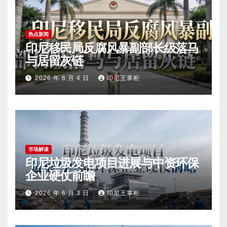
热点新闻
印尼移民局反腐风暴副部长级落马
与居留灰链
2026 年 6 月 4 日
印尼王掌柜
市场解读
印尼垃圾发电项目进展与中资环保
企业硬仗前瞻
2026 年 6 月 3 日
印尼王掌柜