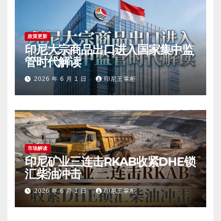
政策更新
印尼大宗商品出口进入国家集中监
管时代解读
2026 年 6 月 1 日
印尼王掌柜
市场解读
印尼矿业三连击RKAB收紧DHE锁
汇柴油冲击
2026 年 6 月 1 日
印尼王掌柜