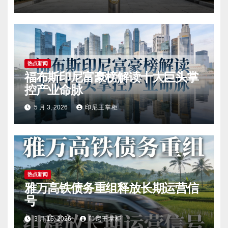
热点新闻
福布斯印尼富豪榜解读十大巨头掌
控产业命脉
5 月 3, 2026
印尼王掌柜
热点新闻
雅万高铁债务重组释放长期运营信
号
3 月 15, 2026
印尼王掌柜