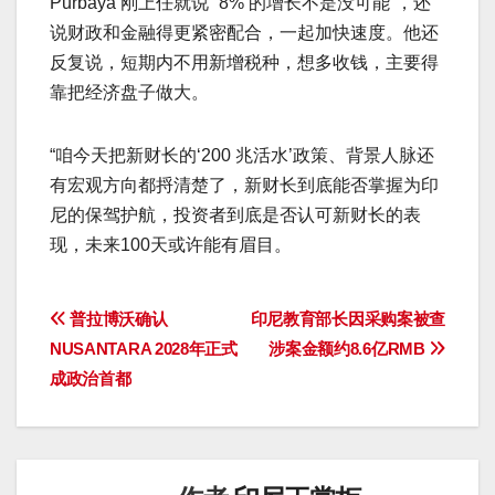
Purbaya 刚上任就说 “8% 的增长不是没可能”，还
说财政和金融得更紧密配合，一起加快速度。他还
反复说，短期内不用新增税种，想多收钱，主要得
靠把经济盘子做大。​
“咱今天把新财长的‘200 兆活水’政策、背景人脉还
有宏观方向都捋清楚了，新财长到底能否掌握为印
尼的保驾护航，投资者到底是否认可新财长的表
现，未来100天或许能有眉目。
文
普拉博沃确认
印尼教育部长因采购案被查
NUSANTARA 2028年正式
涉案金额约8.6亿RMB
章
成政治首都
导
航