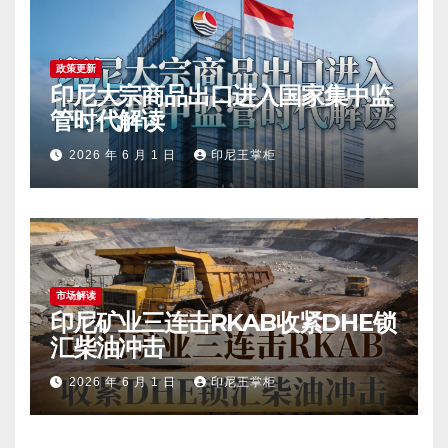
政策更新
印尼大宗商品出口进入国家集中监
管时代解读
2026 年 6 月 1 日
印尼王掌柜
市场解读
印尼矿业三连击RKAB收紧DHE锁
汇柴油冲击
2026 年 6 月 1 日
印尼王掌柜