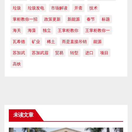
垃圾
垃圾发电
市场解读
开斋
技术
掌柜教你一招
政策更新
新能源
春节
标题
海关
海藻
独立
王掌柜教你
王掌柜教你一
瓦希德
矿业
稀土
而是直接吊销
能源
苏加武
苏加武眉
贸易
转型
进口
项目
高铁
未读文章