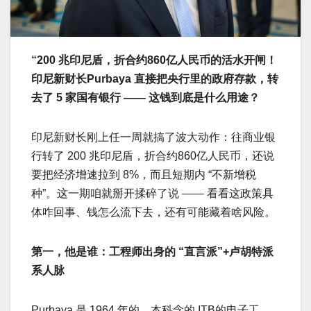
“200 兆印尼盾，折合约860亿人民币的活水开闸！
印尼新财长Purbaya 直接把央行里的政府存款，转
去了 5 家国有银行 —— 这钱到底是什么用途？​
印尼新财长刚上任一周就搞了波大动作：往商业银
行转了 200 兆印尼盾，折合约860亿人民币，还说
要把经济增速拉到 8%，而且短期内 “不新增税
种”。这一期咱就掰开揉碎了说 —— 看看这政策具
体咋回事、钱怎么流下去，还有可能藏着啥风险。​
第一，他是谁：工程师出身的 “直言派”+卢胡特派
系人脉​
Purbaya 是 1964 年的，本科念的 ITB的电子工