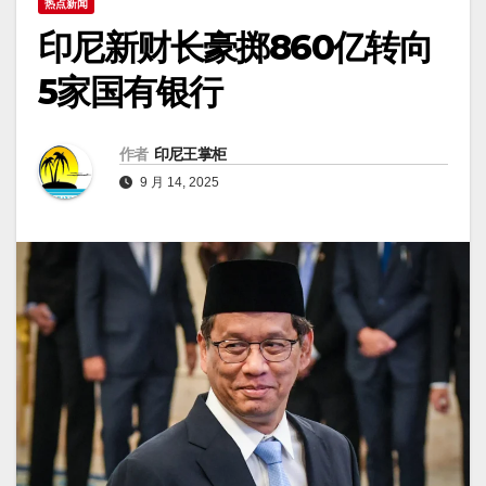
热点新闻
​印尼新财长豪掷860亿转向
5家国有银行
作者
印尼王掌柜
9 月 14, 2025