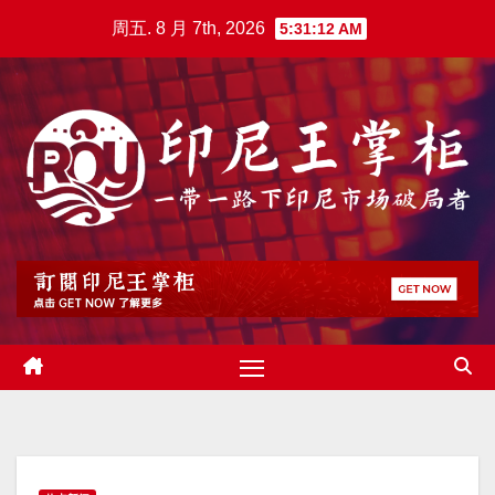
跳
周五. 8 月 7th, 2026
5:31:13 AM
至
内
容