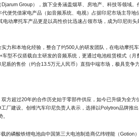
（Djarum Group），旗下业务涵盖烟草、房地产、科技等领域。
纪90年代便凭借家电产品（如音频系统、电视）占据印尼市场主导地
其电动摩托车产品更是以高性价比迅速占领市场，成为印尼街头
的资金实力和本地化经验，整合了约500人的研发团队，在电动摩托
3+车型不仅搭载自主研发的音频系统，更通过电池租赁模式（月
亿印尼盾的售价（约合13.5万元人民币）直指中端市场，极具竞争
标杆。双方超过20年的合作历史始于零部件供应，如今已升级为全方
工厂建设。创维汽车印尼负责人表示，选择以Polytron品牌推
势。
3+搭载的磷酸铁锂电池由中国第三大电池制造商亿纬锂能（Gotion