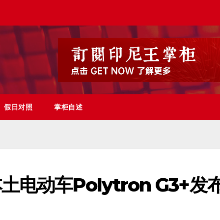
假日对照
掌柜自述
动车Polytron G3+发