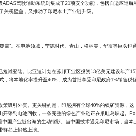
2级ADAS驾驶辅助系统则集成了21项安全功能，包括自适应巡航
避了关税壁垒，又推动了印尼本土产业链升级。
条覆盖”。在电池领域，宁德时代、青山，格林美，华友等巨头也
抢滩登陆。比亚迪计划在苏邦工业区投资13亿美元建设年产15
模式，将本地化率提升至40%，成为首批享受印尼政府1%销售税
政策吸引外资。更关键的是，印尼拥有全球40%的镍矿资源，这
采到电池回收，一条完整的绿色产业链正在爪哇岛崛起。Polyt
更是中国产业链出海的生动缩影。当中国技术遇见印尼市场，当本
带群岛上悄然上演。