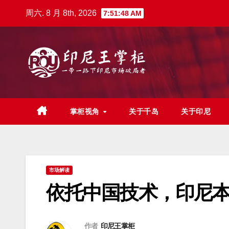
跳
周六. 8 月 8th, 2026
7:51:50 AM
至
内
容
掌柜视角
关于千岛
关于印尼
市场解读
依托中国技术，印尼本土电
作者
印尼王掌柜