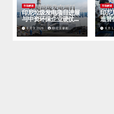
市场解读
市场解读
印尼垃圾发电项目进展
印尼
与中资环保企业硬仗前
造替
瞻
6 月 3, 2026
印尼王掌柜
6 月 1