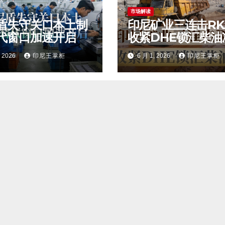
市场解读
盾失守关口本土制
印尼矿业三连击RK
代窗口加速开启
收紧DHE锁汇柴油
, 2026
印尼王掌柜
6 月 1, 2026
印尼王掌柜