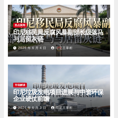
热点新闻
印尼移民局反腐风暴副部长级落马
与居留灰链
2026 年 6 月 4 日
印尼王掌柜
市场解读
印尼垃圾发电项目进展与中资环保
企业硬仗前瞻
2026 年 6 月 3 日
印尼王掌柜