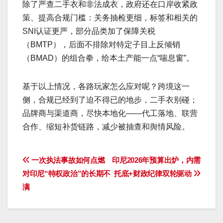
除了严查二手衣和非法成衣，政府还在口岸收紧政
策、提高合规门槛：关务抽检更细，标签和相关的
SNI认证更严，部分品类加了保障关税
（BMTP），后面不排除对特定子目上反倾销
（BMAD）的组合拳，给本土产能一点“喘息窗”。
基于以上情况，各路玩家怎么应对呢？跨境这一
侧，合规已经到了迫不得已的地步，二手衣别碰；
品牌商与渠道商，尽快本地化——代工落地、联营
合作、缩短补货链路，减少被抽查和舆情风险。
文
一次执法事故如何点燃
印尼2026年预算出炉，内需
对印尼“特权政治”的长期不
托底+财政纪律双轮驱动
章
满
导