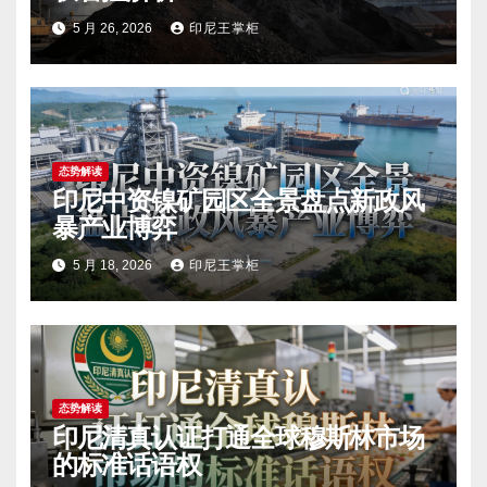
5 月 26, 2026
印尼王掌柜
态势解读
印尼中资镍矿园区全景盘点新政风
暴产业博弈
5 月 18, 2026
印尼王掌柜
态势解读
印尼清真认证打通全球穆斯林市场
的标准话语权