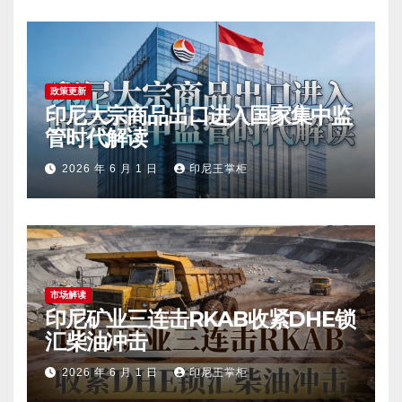
政策更新
印尼大宗商品出口进入国家集中监
管时代解读
2026 年 6 月 1 日
印尼王掌柜
市场解读
印尼矿业三连击RKAB收紧DHE锁
汇柴油冲击
2026 年 6 月 1 日
印尼王掌柜