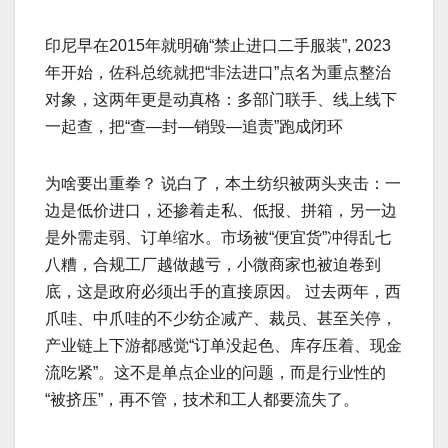
印尼早在2015年就明确“禁止进口二手服装”, 2023
年开始，佐科总统就把“非法进口”点名为重点整治
对象，这两年更是动真格：多部门联手、线上线下
一起查，把“查—封—销毁—追责”跑成闭环
为啥要出重拳？ 说白了，本土纺织被两头夹击：一
边是低价进口，还掺着走私、低报、拼箱，另一边
是外需走弱、订单缩水。市场被“便宜货”冲得乱七
八糟，合规工厂越做越亏，小微商家也被迫卷到
底，这是政府必须出手的直接原因。 过去两年，西
爪哇、中爪哇的不少纺企减产、裁员、甚至关停，
产业链上下游都感觉“订单没起色、库存压着、现金
流吃紧”。这不是单点企业的问题，而是行业性的
“被挤压”，再不管，技术和工人都要流失了。