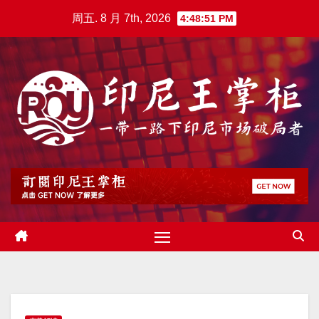
跳
周五. 8 月 7th, 2026
4:48:52 PM
至
内
容