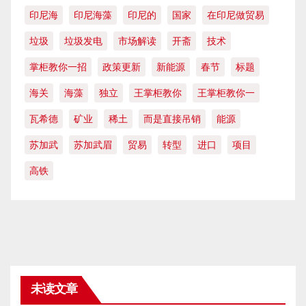
印尼海
印尼海藻
印尼的
国家
在印尼做贸易
垃圾
垃圾发电
市场解读
开斋
技术
掌柜教你一招
政策更新
新能源
春节
标题
海关
海藻
独立
王掌柜教你
王掌柜教你一
瓦希德
矿业
稀土
而是直接吊销
能源
苏加武
苏加武眉
贸易
转型
进口
项目
高铁
未读文章