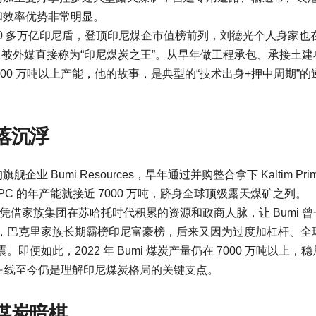
和效率优势非常明显。
500 多万亿印尼盾，登顶印尼煤企市值榜前列，刘德光个人身家也在 
，被外媒直接称为“印尼煤炭之王”。从早年做工程承包、承接土建
00 万吨以上产能，他的故事，是典型的“技术出身+押中周期”的
落沉浮
Bumi Resources，早年通过并购整合拿下 Kaltim Pri
是 KPC 的年产能就接近 7000 万吨，跻身全球顶级露天煤矿之列。
工商世家，凭借家族集团在苏哈托时代积累的资源和政商人脉，让 Bumi 
，巴克里家族长期霸榜印尼富豪榜，后来又因为过度加杠杆、全
如此，2022 年 Bumi 煤炭产量仍在 7000 万吨以上，稳
这条煤炭主线至今仍是理解印尼煤炭格局的关键支点。
煤炭暗棋