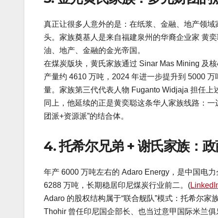
真正让很多人意外的是：在纸浆、金融、地产领域家喻
头。家族奠基人是来自福建泉州的华裔企业家 黄
油、地产、金融的金光帝国。
在煤炭版块，黄氏家族通过 Sinar Mas Mining 及核
产量约 4610 万吨，2024 年进一步提升到 5
量。家族第三代代表人物 Fuganto Widjaja 
同上，他延续的正是黄奕聪这条华人家族线路：一
团派+资源派”的结合体。
4. 托希尔兄弟 + 谢氏家族
年产 6000 万吨左右的 Adaro Energy，是中
6288 万吨，长期稳居印尼煤炭行业前二。(
LinkedI
Adaro 的股权结构属于“联合舰队”模式：托希尔家族中
Thohir 曾任印尼国企部长、也当过意甲国际米兰