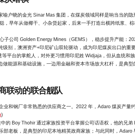
户晓的金光 Sinar Mas 集团，在煤炭领域同样是响当当的隐
奕聪，早年从做椰干、小杂货起家，后来一手打造出横跨纸浆、棕
心子公司 Golden Energy Mines（GEMS），稳步提升产能：20
000 万吨级别，澳洲资产+印尼矿山双轮驱动，成为印尼煤炭出口的重
担任上述等平台的掌舵人，对外更习惯用印尼姓 Widjaja，但从血统和
边做能源和基础设施，一边用金融和资本市场放大杠杆，是典型的
：政商联动的联合舰队
国电力企业和钢厂非常熟悉的供应商之一。2022 年，Adaro 煤炭产量
n
)
的 Boy Thohir 通过家族投资平台掌握公司话语权，他的兄弟 Er
俱乐部老板，是典型的印尼本地精英政商家族；与此同时，Adaro 