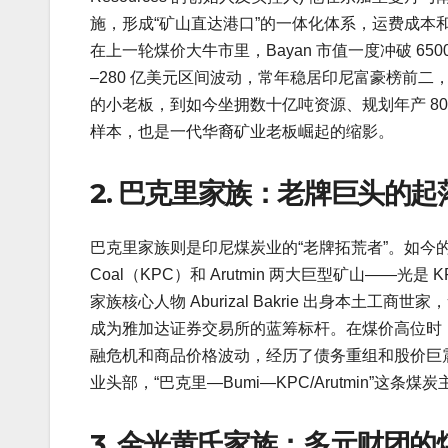
施，形成“矿山直达港口”的一体化体系，运费成本
在上一轮煤价大牛市里，Bayan 市值一度冲破 6
–280 亿美元区间波动，常年稳居印尼富豪榜前二
的小老板，到如今坐拥数十亿吨资源、规划年产 80
样本，也是一代华裔矿业老板崛起的缩影。
2. 巴克里家族：老牌巨头的起
巴克里家族则是印尼煤炭业的“老牌拓荒者”。如今的旗舰企业 
Coal（KPC）和 Arutmin 两大巨型矿山——光
家族核心人物 Aburizal Bakrie 出身本土
成为雅加达证券交易所的蓝筹标杆。在煤价高位时
融危机和商品价格波动，经历了债务重组和股价巨震。即便
业头部，“巴克里—Bumi—KPC/Arutmin”
3. 金光黄氏家族：多元财团的