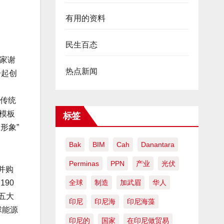
有用的资料
民生百态
业家谢
热点新闻
一起创
与传统
模板
标签
形象”
Bak
BIM
Cah
Danantara
Perminas
PPN
产业
光伏
并购
全球
制造
加武眉
华人
190
，五大
印尼
印尼海
印尼海藻
球能源
印尼的
国家
在印尼做贸易