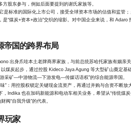
多方股东参与，例如后面要提到的谢氏家族等。
面，它是标准的国际化上市公司，接受全球资本市场的估值和监管；
“煤炭+资本+政治”交织的缩影。对中国企业来说，和 Adaro 
。
族：能源帝国的跨界布局
 Sudwikatmono 出身爪哇本土老牌商界家族，与前总统苏哈托家族有姻亲
以煤炭起步，通过控股 Kideco Jaya Agung 等大型矿山奠定基
上游采矿—中游物流—下游发电—传媒话语权”的综合能源帝国。
有“财团味”：用控股权锁定关键现金流资产，再通过并购与合资不断放
Indika 也在加码新能源和电动车相关业务，希望从“传统煤炭
财阀“自我升级”的代表。
界玩家