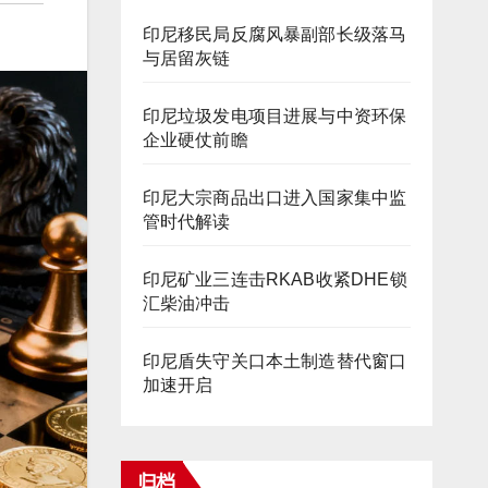
印尼移民局反腐风暴副部长级落马
与居留灰链
印尼垃圾发电项目进展与中资环保
企业硬仗前瞻
印尼大宗商品出口进入国家集中监
管时代解读
印尼矿业三连击RKAB收紧DHE锁
汇柴油冲击
印尼盾失守关口本土制造替代窗口
加速开启
归档