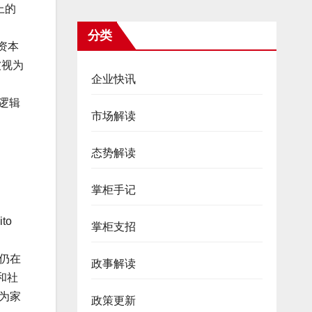
上的
分类
资本
被视为
企业快讯
作逻辑
市场解读
态势解读
掌柜手记
to
掌柜支招
年仍在
政事解读
和社
为家
政策更新