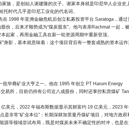
团创始家族，是创始人谢建隆的次子。谢家本身就是印尼华人企业史
在苏哈托时代几乎是印尼工业化的代名词。
1998 年亚洲金融危机后创立私募投资平台 Saratoga，通过
公司的股份，后来才顺势成为“煤炭股东”。他与表亲Rachmat 一起，
资本起家，再用金融工具在新一轮资源周期中重新登顶。
或“谢家”身影，基本就意味着：这个项目背后有一整套成熟的资本运
业大亨之一。他在 1995 年创立 PT Harum Energy
证券交易所，目前仍持有公司近八成股份，同时还掌控私营煤矿 Tani
美元，2022 年福布斯数据显示其财富约 19 亿美元，2023 
特点是非常“矿业本位”：长期深耕加里曼丹煤矿项目，对地方政府
、新能源等领域尝试布局，既是对煤炭未来不确定性的对冲，也是在