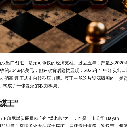
两成出口创汇，是无可争议的经济支柱。过去五年，产量从2020
出口创收约304.9亿美元；但狂欢背后隐忧显现：2025年年中煤炭出
从“躺赢期”正式走向转型压力期。真正掌舵这片资源版图的，是
，构成了一张复杂的权力棋局。
煤王”
）是当下印尼煤炭圈最核心的“煤老板”之一，也是上市公司 Bayan
曼丹与南加里曼丹掌控多处大型露天煤矿，自建专用道路、输送带、装