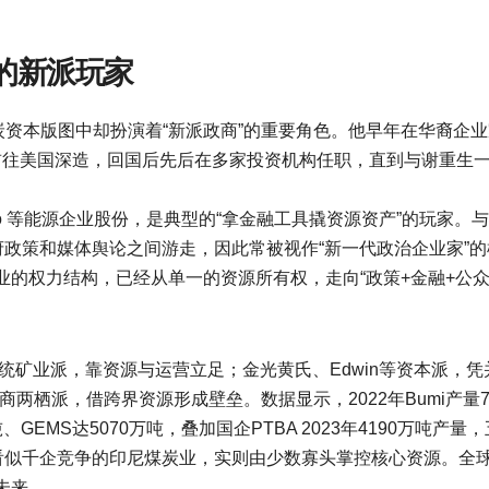
两栖的新派玩家
o，煤炭资本版图中却扮演着“新派政商”的重要角色。他早年在华裔企
奖学金前往美国深造，回国后先后在多家投资机构任职，直到与谢重生
daro 等能源企业股份，是典型的“拿金融工具撬资源资产”的玩家。
府政策和媒体舆论之间游走，因此常被视作“新一代政治企业家”的
的权力结构，已经从单一的资源所有权，走向“政策+金融+公众
表的传统矿业派，靠资源与运营立足；金光黄氏、Edwin等资本派，凭
商两栖派，借跨界资源形成壁垒。数据显示，2022年Bumi产量7
0万吨、GEMS达5070万吨，叠加国企PTBA 2023年4190万吨产量
山。看似千企竞争的印尼煤炭业，实则由少数寡头掌控核心资源。全
未来。