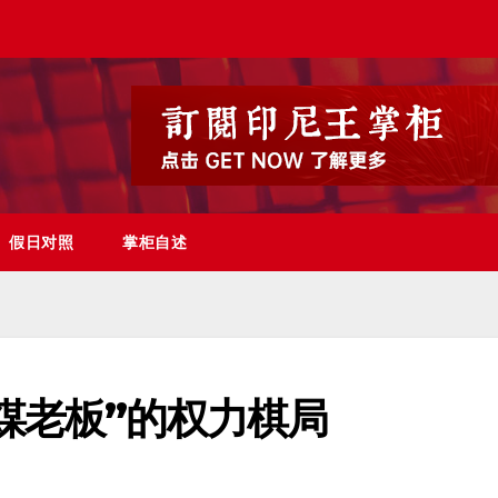
假日对照
掌柜自述
煤老板”的权力棋局