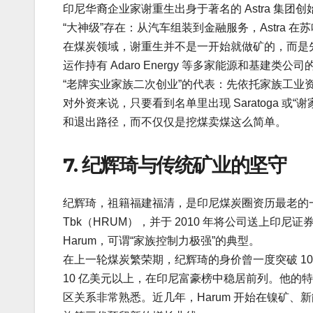
印尼华裔企业家谢重生出身于著名的 Astra 集
“大神级”存在：从汽车组装到金融服务，Astra 
在煤炭领域，谢重生并不是一开始就做矿的，而是先在 
运作持有 Adaro Energy 等多家能源和基建类
“老牌实业家族二次创业”的代表：先依托家族工业
对外资来说，只要看到名单里出现 Saratoga 
和退出路径，而不仅仅是挖煤卖煤这么简单。
7. 纪辉琦与传统矿业的坚守
纪辉琦，祖籍福建福清，是印尼煤炭圈资历最老的一批华裔矿
Tbk（HRUM），并于 2010 年将公司送上印尼
Harum，可谓“家族控制力极强”的典型。
在上一轮煤炭繁荣期，纪辉琦的身价曾一度突破 10 亿
10 亿美元以上，在印尼富豪榜中稳居前列。他的
区关系非常熟悉。近几年，Harum 开始在镍矿