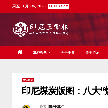
跳
周五. 8 月 7th, 2026
11:38:25 AM
至
内
容
掌柜视角
关于千岛
关于印尼
市场解读
印尼煤炭版图：八大“
作者
印尼王掌柜