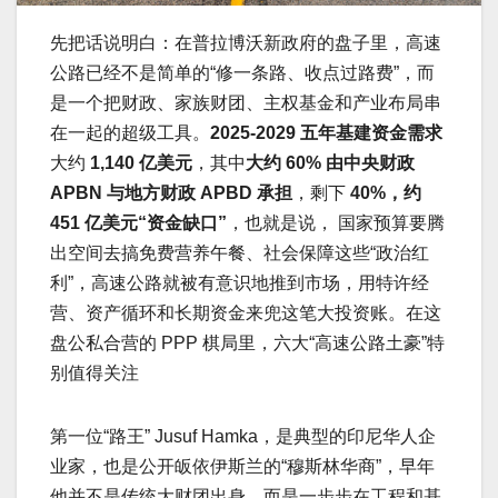
先把话说明白：在普拉博沃新政府的盘子里，高速
公路已经不是简单的“修一条路、收点过路费”，而
是一个把财政、家族财团、主权基金和产业布局串
在一起的超级工具。
2025-2029 五年基建资金需求
大约
1,140 亿美元
，其中
大约 60% 由中央财政
APBN 与地方财政 APBD 承担
，剩下
40%，约
451 亿美元“资金缺口”
，也就是说， 国家预算要腾
出空间去搞免费营养午餐、社会保障这些“政治红
利”，高速公路就被有意识地推到市场，用特许经
营、资产循环和长期资金来兜这笔大投资账。在这
盘公私合营的 PPP 棋局里，六大“高速公路土豪”特
别值得关注
第一位“路王” Jusuf Hamka，是典型的印尼华人企
业家，也是公开皈依伊斯兰的“穆斯林华商”，早年
他并不是传统大财团出身，而是一步步在工程和基