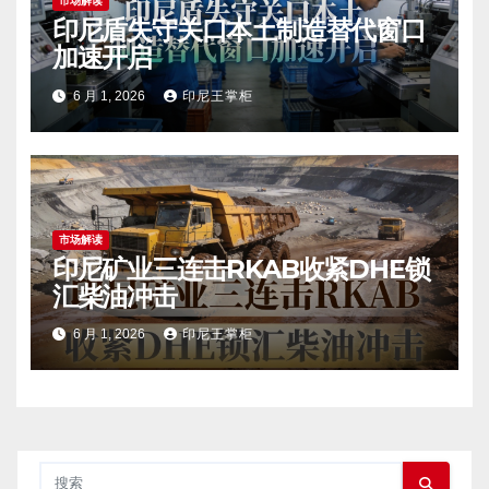
市场解读
印尼盾失守关口本土制造替代窗口
加速开启
6 月 1, 2026
印尼王掌柜
市场解读
印尼矿业三连击RKAB收紧DHE锁
汇柴油冲击
6 月 1, 2026
印尼王掌柜