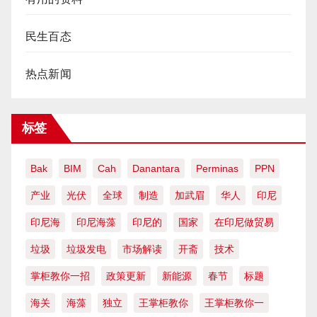
民生百态
热点新闻
标签
Bak
BIM
Cah
Danantara
Perminas
PPN
产业
光伏
全球
制造
加武眉
华人
印尼
印尼海
印尼海藻
印尼的
国家
在印尼做贸易
垃圾
垃圾发电
市场解读
开斋
技术
掌柜教你一招
政策更新
新能源
春节
标题
海关
海藻
独立
王掌柜教你
王掌柜教你一