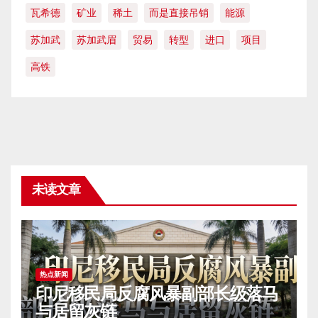
瓦希德
矿业
稀土
而是直接吊销
能源
苏加武
苏加武眉
贸易
转型
进口
项目
高铁
未读文章
热点新闻
印尼移民局反腐风暴副部长级落马
与居留灰链