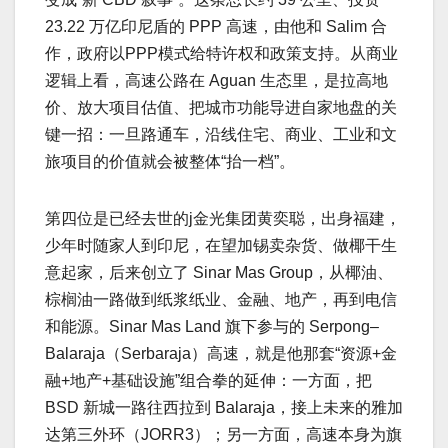
23.22 万亿印尼盾的 PPP 高速，由他和 Salim 合
作，政府以PPP模式给特许权和政策支持。从商业
逻辑上看，高速公路在 Aguan 生态里，是拉高地
价、放大项目估值、把城市功能导进自家地盘的关
键一招：一旦路通车，沿线住宅、商业、工业和文
旅项目的价值就会被整体“抬一档”。
第四位是已经去世的j金光集团黄奕聪，出身福建，
少年时随家人到印尼，在望加锡卖杂货、做椰干生
意起家，后来创立了 Sinar Mas Group，从椰油、
棕榈油一路做到纸浆纸业、金融、地产，再到电信
和能源。Sinar Mas Land 旗下参与的 Serpong–
Balaraja（Serbaraja）高速，就是他那套“资源+金
融+地产+基础设施”组合拳的延伸：一方面，把
BSD 新城一路往西拉到 Balaraja，接上未来的雅加
达第三外环（JORR3）；另一方面，高速本身为旗