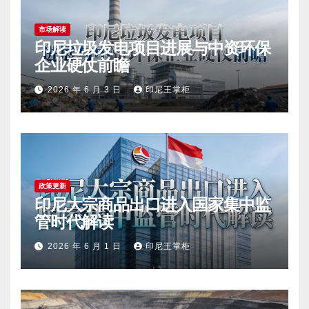
市场解读
印尼垃圾发电项目进展与中资环保
企业硬仗前瞻
2026 年 6 月 3 日
印尼王掌柜
政策更新
印尼大宗商品出口进入国家集中监
管时代解读
2026 年 6 月 1 日
印尼王掌柜