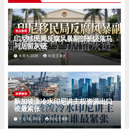
热点新闻
印尼移民局反腐风暴副部长级落马
与居留灰链
6 月 4, 2026
印尼王掌柜
政事解读
新加坡泼冷水印尼讲主权资源出口
谁最紧张
5 月 29, 2026
印尼王掌柜