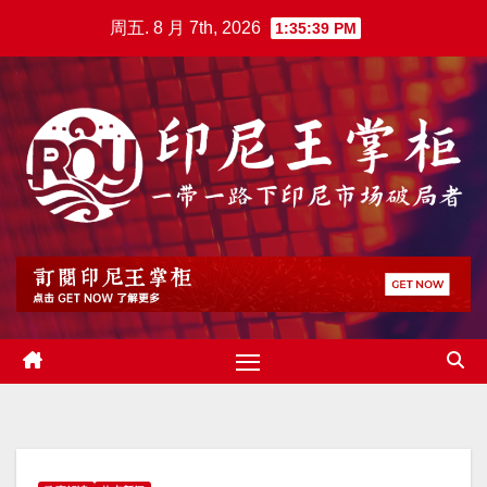
跳
周五. 8 月 7th, 2026
1:35:40 PM
至
内
容