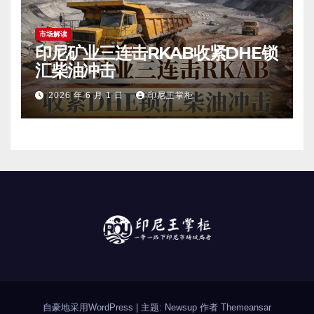
市场解读
印尼矿业三连击RKAB收紧DHE锁
汇柴油冲击
2026 年 6 月 1 日
印尼王掌柜
自豪地采用WordPress
|
主题: Newsup 作者
Themeansar