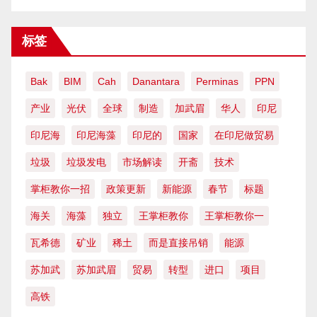
标签
Bak
BIM
Cah
Danantara
Perminas
PPN
产业
光伏
全球
制造
加武眉
华人
印尼
印尼海
印尼海藻
印尼的
国家
在印尼做贸易
垃圾
垃圾发电
市场解读
开斋
技术
掌柜教你一招
政策更新
新能源
春节
标题
海关
海藻
独立
王掌柜教你
王掌柜教你一
瓦希德
矿业
稀土
而是直接吊销
能源
苏加武
苏加武眉
贸易
转型
进口
项目
高铁