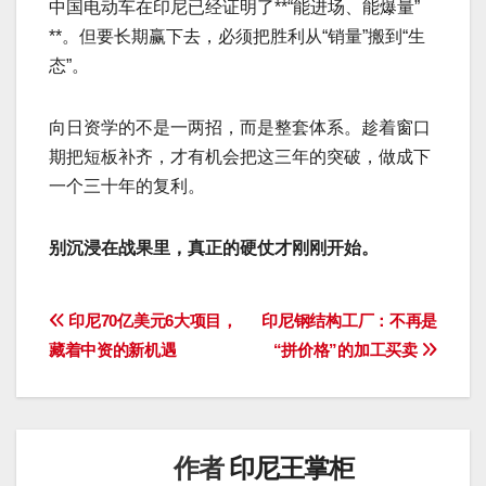
中国电动车在印尼已经证明了**“能进场、能爆量”
**。但要长期赢下去，必须把胜利从“销量”搬到“生
态”。
向日资学的不是一两招，而是整套体系。趁着窗口
期把短板补齐，才有机会把这三年的突破，做成下
一个三十年的复利。
别沉浸在战果里，真正的硬仗才刚刚开始。
文
印尼70亿美元6大项目，
印尼钢结构工厂：不再是
藏着中资的新机遇
“拼价格”的加工买卖
章
导
航
作者
印尼王掌柜