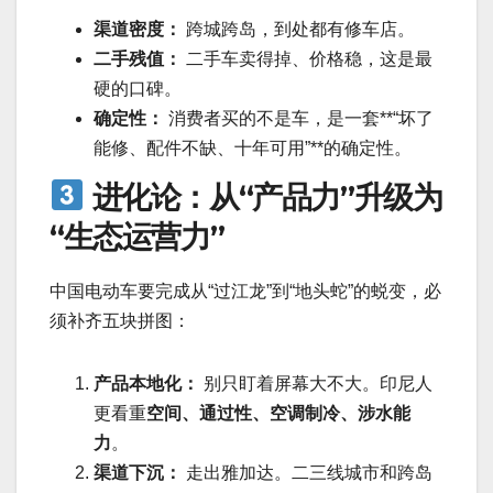
渠道密度：
跨城跨岛，到处都有修车店。
二手残值：
二手车卖得掉、价格稳，这是最
硬的口碑。
确定性：
消费者买的不是车，是一套**“坏了
能修、配件不缺、十年可用”**的确定性。
进化论：从“产品力”升级为
“生态运营力”
中国电动车要完成从“过江龙”到“地头蛇”的蜕变，必
须补齐五块拼图：
产品本地化：
别只盯着屏幕大不大。印尼人
更看重
空间、通过性、空调制冷、涉水能
力
。
渠道下沉：
走出雅加达。二三线城市和跨岛