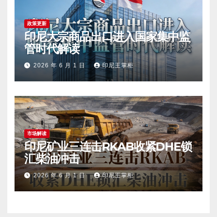
政策更新
印尼大宗商品出口进入国家集中监
管时代解读
2026 年 6 月 1 日
印尼王掌柜
市场解读
印尼矿业三连击RKAB收紧DHE锁
汇柴油冲击
2026 年 6 月 1 日
印尼王掌柜