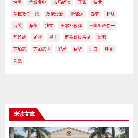
垃圾
垃圾发电
市场解读
开斋
技术
掌柜教你一招
政策更新
新能源
春节
标题
海关
海藻
独立
王掌柜教你
王掌柜教你一
瓦希德
矿业
稀土
而是直接吊销
能源
苏加武
苏加武眉
贸易
转型
进口
项目
高铁
未读文章