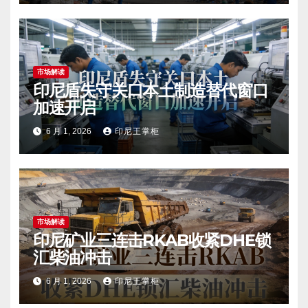
市场解读
印尼盾失守关口本土制造替代窗口
加速开启
6 月 1, 2026
印尼王掌柜
市场解读
印尼矿业三连击RKAB收紧DHE锁
汇柴油冲击
6 月 1, 2026
印尼王掌柜