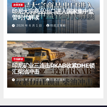
政策更新
印尼大宗商品出口进入国家集中监
管时代解读
2026 年 6 月 1 日
印尼王掌柜
市场解读
印尼矿业三连击RKAB收紧DHE锁
汇柴油冲击
2026 年 6 月 1 日
印尼王掌柜