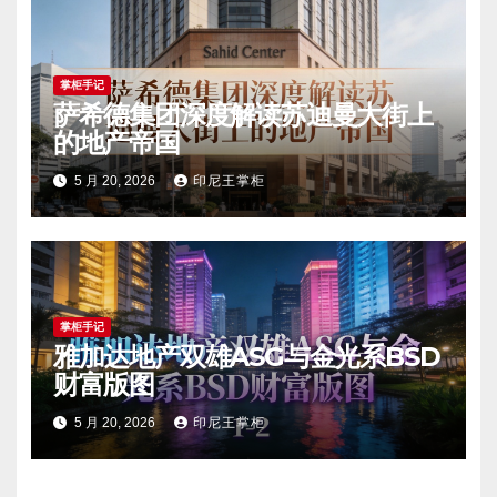
掌柜手记
萨希德集团深度解读苏迪曼大街上
的地产帝国
5 月 20, 2026
印尼王掌柜
掌柜手记
雅加达地产双雄ASG与金光系BSD
财富版图
5 月 20, 2026
印尼王掌柜