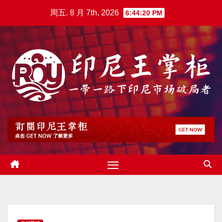
跳
周五. 8 月 7th, 2026
6:44:21 PM
至
内
容