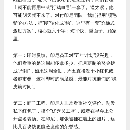
上就不能再用中式”打鸡血”那一套了。逼太紧，他
可能明天就不来了。对付印尼团队，我们得用”顺毛
驴”的方法，把”慢”转化成”稳”。这里有一套”阶梯式
激励方案”，核心就六个字：短平快、重面子、顾家
里。
第一：即时反馈。印尼员工对”五年计划”没兴趣，
他们看重的是这周能多拿多少。把月薪制的奖金拆
成”周结”，如果这周全勤，周五直接发个小红包或
者超市券，这种即时的满足感，最能对抗他们的”橡
皮筋时间”。
第二：面子工程。印尼人非常看重社交评价。别发
私下红包了，搞个”优秀员工墙”，或者在早会上公
开点名表扬。在印尼，那张被挂在墙上的照片，远
比几百块钱更能激发他的荣誉感。