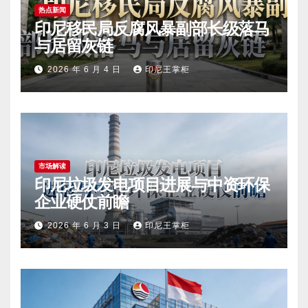
热点新闻
印尼移民局反腐风暴副部长级落马
与居留灰链
2026 年 6 月 4 日
印尼王掌柜
市场解读
印尼垃圾发电项目进展与中资环保
企业硬仗前瞻
2026 年 6 月 3 日
印尼王掌柜