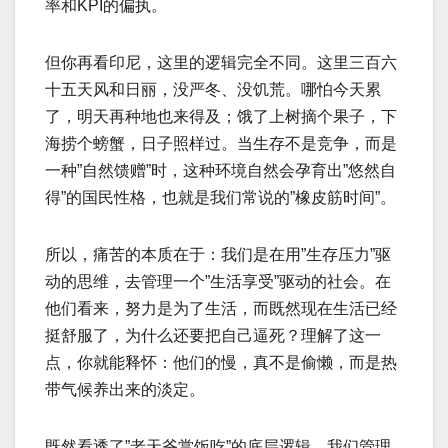
率和KPI的偏执。
但你再看印尼，这里的逻辑完全不同。这里三百六
十五天风和日丽，没严冬、没饥荒。哪怕今天累
了，明天再种地也来得及；饿了上树摘个果子，下
海捞个螃蟹，日子照样过。当生存不是竞争，而是
一种”自然馈赠”时，这种环境自然会孕育出”悠然自
得”的国民性格，也就是我们常说的”橡皮筋时间”。
所以，痛苦的本质在于：我们是在用”生存压力”驱
动的思维，去管理一个”生活享受”驱动的社会。在
他们看来，努力是为了生活，而既然现在生活已经
挺舒服了，为什么还要把自己逼死？理解了这一
点，你就能释怀：他们的慢，真不是偷懒，而是热
带气候养出来的淡定。
既然看透了”老天爷赏饭吃”的底层逻辑，我们管理