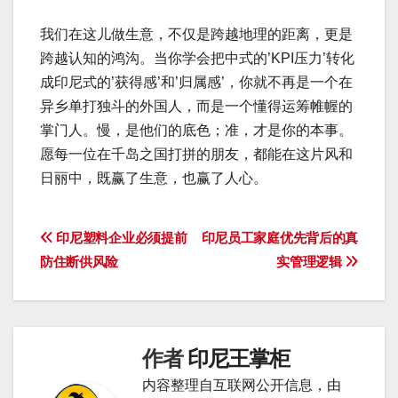
我们在这儿做生意，不仅是跨越地理的距离，更是
跨越认知的鸿沟。当你学会把中式的’KPI压力’转化
成印尼式的’获得感’和’归属感’，你就不再是一个在
异乡单打独斗的外国人，而是一个懂得运筹帷幄的
掌门人。慢，是他们的底色；准，才是你的本事。
愿每一位在千岛之国打拼的朋友，都能在这片风和
日丽中，既赢了生意，也赢了人心。
文
印尼塑料企业必须提前
印尼员工家庭优先背后的真
防住断供风险
实管理逻辑
章
导
航
作者
印尼王掌柜
内容整理自互联网公开信息，由