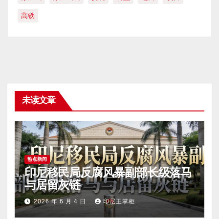
高铁
未读文章
热点新闻
印尼移民局反腐风暴副部长级落马
与居留灰链
2026 年 6 月 4 日
印尼王掌柜