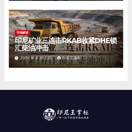
市场解读
印尼矿业三连击RKAB收紧DHE锁
汇柴油冲击
2026 年 6 月 1 日
印尼王掌柜