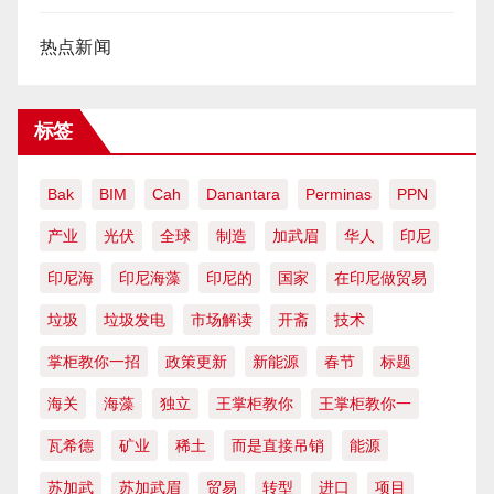
热点新闻
标签
Bak
BIM
Cah
Danantara
Perminas
PPN
产业
光伏
全球
制造
加武眉
华人
印尼
印尼海
印尼海藻
印尼的
国家
在印尼做贸易
垃圾
垃圾发电
市场解读
开斋
技术
掌柜教你一招
政策更新
新能源
春节
标题
海关
海藻
独立
王掌柜教你
王掌柜教你一
瓦希德
矿业
稀土
而是直接吊销
能源
苏加武
苏加武眉
贸易
转型
进口
项目