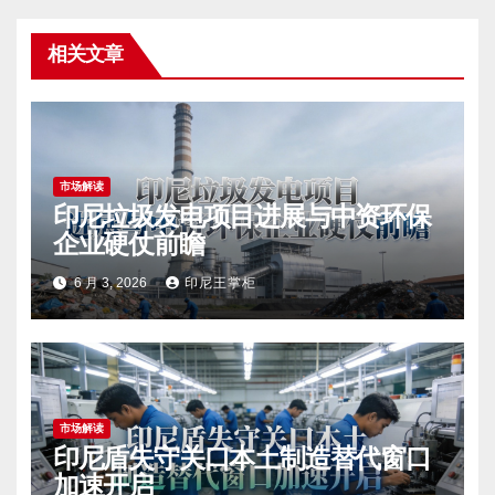
相关文章
市场解读
印尼垃圾发电项目进展与中资环保
企业硬仗前瞻
6 月 3, 2026
印尼王掌柜
市场解读
印尼盾失守关口本土制造替代窗口
加速开启