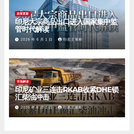
政策更新
印尼大宗商品出口进入国家集中监
管时代解读
2026 年 6 月 1 日
印尼王掌柜
市场解读
印尼矿业三连击RKAB收紧DHE锁
汇柴油冲击
2026 年 6 月 1 日
印尼王掌柜