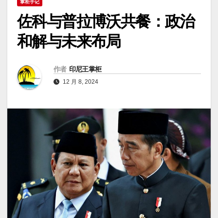
掌柜手记
佐科与普拉博沃共餐：政治
和解与未来布局
作者
印尼王掌柜
12 月 8, 2024