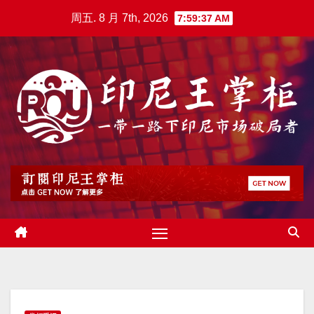
跳
周五. 8 月 7th, 2026
7:59:38 AM
至
内
容