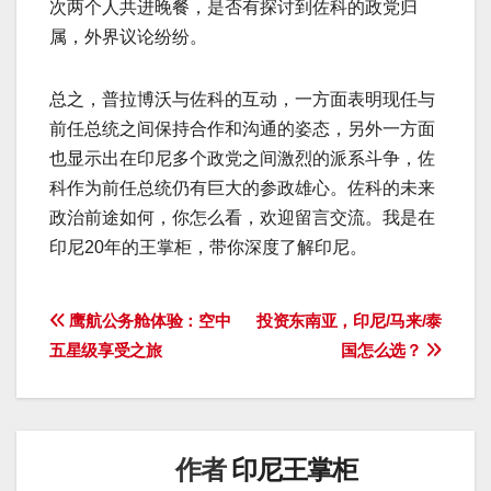
次两个人共进晚餐，是否有探讨到佐科的政党归
属，外界议论纷纷。
总之，普拉博沃与佐科的互动，一方面表明现任与
前任总统之间保持合作和沟通的姿态，另外一方面
也显示出在印尼多个政党之间激烈的派系斗争，佐
科作为前任总统仍有巨大的参政雄心。佐科的未来
政治前途如何，你怎么看，欢迎留言交流。我是在
印尼20年的王掌柜，带你深度了解印尼。
文
鹰航公务舱体验：空中
投资东南亚，印尼/马来/泰
五星级享受之旅
国怎么选？
章
导
航
作者
印尼王掌柜