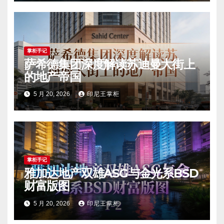
掌柜手记
萨希德集团深度解读苏迪曼大街上
的地产帝国
5 月 20, 2026
印尼王掌柜
掌柜手记
雅加达地产双雄ASG与金光系BSD
财富版图
5 月 20, 2026
印尼王掌柜