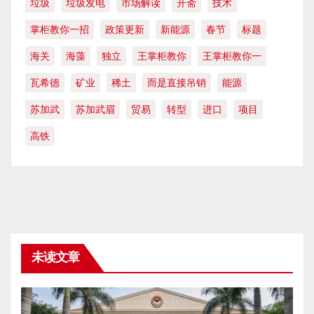
垃圾
垃圾发电
市场解读
开斋
技术
掌柜教你一招
政策更新
新能源
春节
标题
海关
海藻
独立
王掌柜教你
王掌柜教你一
瓦希德
矿业
稀土
而是直接吊销
能源
苏加武
苏加武眉
贸易
转型
进口
项目
高铁
未读文章