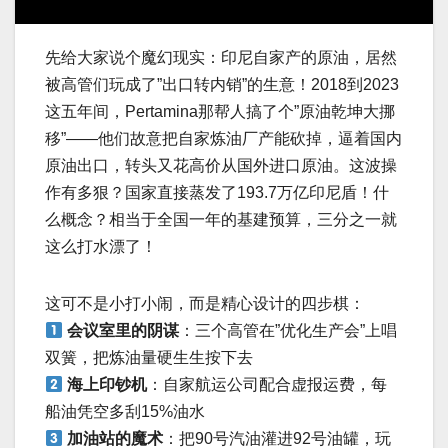
先给大家说个魔幻现实：印尼自家产的原油，居然
被高管们玩成了”出口转内销”的生意！2018到2023
这五年间，Pertamina那帮人搞了个”原油乾坤大挪
移”——他们故意把自家炼油厂产能砍掉，逼着国内
原油出口，转头又花高价从国外进口原油。这波操
作有多狠？国家直接蒸发了193.7万亿印尼盾！什
么概念？相当于全国一年的基建预算，三分之一就
这么打水漂了！
这可不是小打小闹，而是精心设计的四步棋：
会议室里的阴谋
：三个高管在”优化生产会”上唱
双簧，把炼油量硬生生按下去
海上印钞机
：自家航运公司配合虚报运费，每
船油凭空多刮15%油水
加油站的魔术
：把90号汽油灌进92号油罐，玩