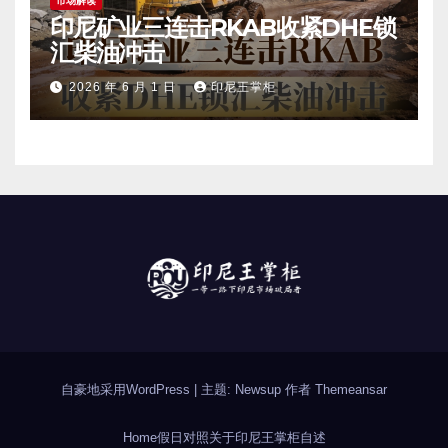
市场解读
印尼矿业三连击RKAB收紧DHE锁
汇柴油冲击
2026 年 6 月 1 日
印尼王掌柜
自豪地采用WordPress
|
主题: Newsup 作者
Themeansar
Home
假日对照
关于印尼
王掌柜自述