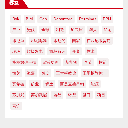
标签
Bak
BIM
Cah
Danantara
Perminas
PPN
产业
光伏
全球
制造
加武眉
华人
印尼
印尼海
印尼海藻
印尼的
国家
在印尼做贸易
垃圾
垃圾发电
市场解读
开斋
技术
掌柜教你一招
政策更新
新能源
春节
标题
海关
海藻
独立
王掌柜教你
王掌柜教你一
瓦希德
矿业
稀土
而是直接吊销
能源
苏加武
苏加武眉
贸易
转型
进口
项目
高铁