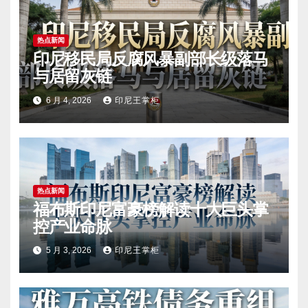
热点新闻
印尼移民局反腐风暴副部长级落马
与居留灰链
6 月 4, 2026
印尼王掌柜
热点新闻
福布斯印尼富豪榜解读十大巨头掌
控产业命脉
5 月 3, 2026
印尼王掌柜