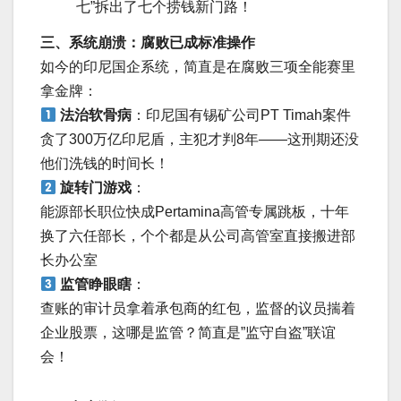
七”拆出了七个捞钱新门路！
三、系统崩溃：腐败已成标准操作
如今的印尼国企系统，简直是在腐败三项全能赛里
拿金牌：
法治软骨病
：印尼国有锡矿公司PT Timah案件
贪了300万亿印尼盾，主犯才判8年——这刑期还没
他们洗钱的时间长！
旋转门游戏
：
能源部长职位快成Pertamina高管专属跳板，十年
换了六任部长，个个都是从公司高管室直接搬进部
长办公室
监管睁眼瞎
：
查账的审计员拿着承包商的红包，监督的议员揣着
企业股票，这哪是监管？简直是”监守自盗”联谊
会！