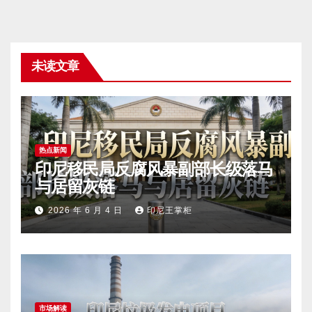
未读文章
热点新闻
印尼移民局反腐风暴副部长级落马
与居留灰链
2026 年 6 月 4 日
印尼王掌柜
市场解读