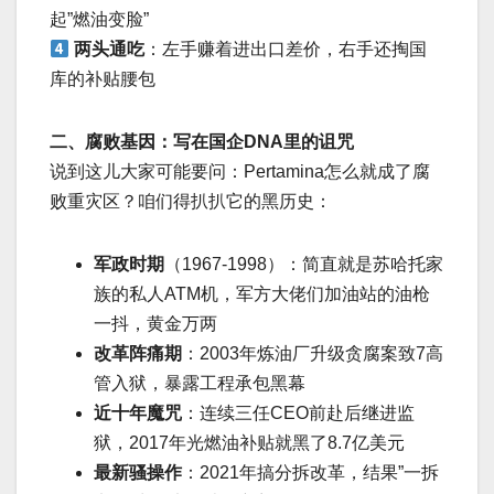
起”燃油变脸”
两头通吃
：左手赚着进出口差价，右手还掏国
库的补贴腰包
二、腐败基因：写在国企DNA里的诅咒
说到这儿大家可能要问：Pertamina怎么就成了腐
败重灾区？咱们得扒扒它的黑历史：
军政时期
（1967-1998）：简直就是苏哈托家
族的私人ATM机，军方大佬们加油站的油枪
一抖，黄金万两
改革阵痛期
：2003年炼油厂升级贪腐案致7高
管入狱，暴露工程承包黑幕
近十年魔咒
：连续三任CEO前赴后继进监
狱，2017年光燃油补贴就黑了8.7亿美元
最新骚操作
：2021年搞分拆改革，结果”一拆