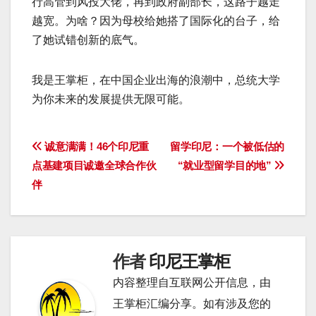
行高管到风投大佬，再到政府副部长，这路子越走
越宽。为啥？因为母校给她搭了国际化的台子，给
了她试错创新的底气。
我是王掌柜，在中国企业出海的浪潮中，总统大学
为你未来的发展提供无限可能。
文
诚意满满！46个印尼重
留学印尼：一个被低估的
点基建项目诚邀全球合作伙
“就业型留学目的地”
章
伴
导
航
作者
印尼王掌柜
内容整理自互联网公开信息，由
王掌柜汇编分享。如有涉及您的