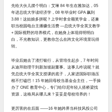
先给大伙儿摆个明白：艾琳 84 年生在雅加达，05
年进总统大学读经济学，08 年毕业时 GPA 飙到
3.88！这姑娘多拼呢？上学时拿全额奖学金，还兼
职当校园电台主播赚生活费 —总统大学全英文教学
+ 国际视野的培养模式，在她身上体现得明明白
白，不光教知识，更教你怎么在跨文化环境里玩得
转。
毕业后她去了渣打银行，从管培生起步，7 年时间
从迪拜助理干到新加坡副董事。这事儿咋说呢？就
凭总统大学全英文授课的底子，人家进国际职场压
根不打磕巴！15 年她回母校当基金会主任，一手操
办了 ONE 教育中心，专门给印尼年轻人搭桥梁找
资源，这格局从哪儿来？妥妥是母校培养的！
更厉害的在后面 ——16 年她跨界当科技风投公司