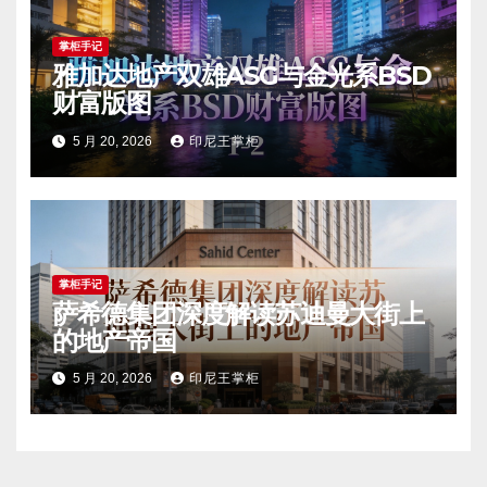
掌柜手记
雅加达地产双雄ASG与金光系BSD
财富版图
5 月 20, 2026
印尼王掌柜
掌柜手记
萨希德集团深度解读苏迪曼大街上
的地产帝国
5 月 20, 2026
印尼王掌柜