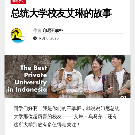
掌柜手记
总统大学校友艾琳的故事
作者
印尼王掌柜
6 月 8, 2025
同学们好啊！我是你们的王掌柜，就说说印尼总统
大学那位超厉害的校友 —— 艾琳・乌马尔，还有
这所大学到底有多值得咱关注！