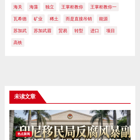
海关
海藻
独立
王掌柜教你
王掌柜教你一
瓦希德
矿业
稀土
而是直接吊销
能源
苏加武
苏加武眉
贸易
转型
进口
项目
高铁
未读文章
热点新闻