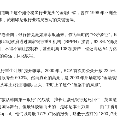
知道吗？这个如今稳坐行业龙头的金融巨擘，曾在 1998 年亚洲
事，藏着印尼银行业格局改写的关键密码。
席卷全国，银行挤兑潮如潮水般涌来。作为当时的 “经济象征”，B
尼政府通过国家银行重组机构（BPPN）接管，92.8% 的股
集团，不得不割让控制权，甚至剥离 108 项资产，偿还高达 54 万
A 的命运，从此改写。
生计划” 拉开帷幕。2000 年，BCA 首次向公众开放 22.5%
降至 60.3%。然而真正的高潮，是 2003 年那场堪称 “金融战役
至，从本土财团到国际巨头，都盯上了这个 “涅槃中的凤凰”。
al 带着 “救活韩国第一银行” 的战绩，擅长让濒死银行起死回生；英国
 推向国际舞台。但最终脱颖而出的，是印尼本土力量 —— 由 “丁香
lon Capital。他们以每股 1775 卢比的报价，略低于渣打的 1800 