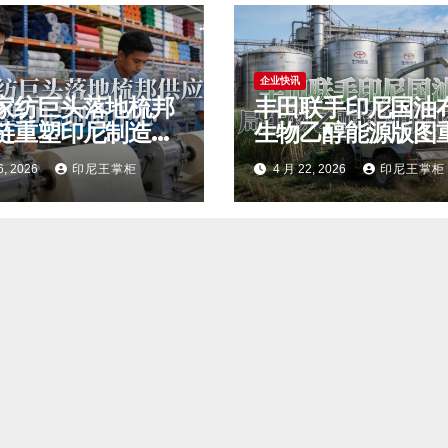
企业快讯
家纺巨头落地梳邦
丰田联手印尼国油
链重塑印尼制造中
生物乙醇能源版图
6, 2026
印尼王掌柜
4 月 22, 2026
印尼王掌柜