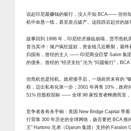
说起印尼最赚钱的银行，没人不知 BCA—— 但你
机中命悬一线，甚至差点破产。这段跌宕起伏的故
故事回到 1998 年，印尼经济濒临崩塌，货币危机
首当其冲：储户疯狂提款，资金链几近断裂，最终被印
归国有，曾经的主人 —— 印尼商业巨擘 Salim 
的债务。曾经的 “经济支柱” 沦为 “问题银行”，BC
但危机也是转机。政府接手后，一场前所未有的 “银行重
权，迈出私有化第一步；2001 年再售 10%，政府持股
51% 控股权招标 —— 全球 98 家投资者蜂拥而
竞争者各有杀手锏：美国 New Bridge Capit
行背靠 300 年历史的全球网络，扬言要把 BCA
王” Hartono 兄弟（Djarum 集团）支持的 Fara