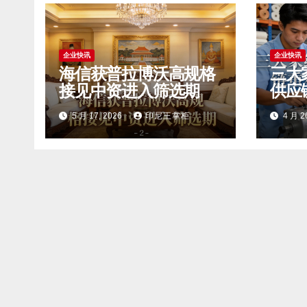
企业快讯
企业快讯
海信获普拉博沃高规格
三大
接见中资进入筛选期
供应
心
5 月 17, 2026
印尼王掌柜
4 月 2