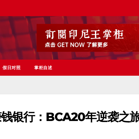
假日对照
掌柜自述
钱银行：BCA20年逆袭之