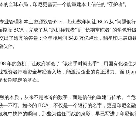
资本的全球布局，印尼更需要一个能重建本土信任的 “守护者”。
，用专业管理和本土资源双管齐下，短短数年间让 BCA 从 “问题银行”
司全面控股 BCA，完成了从 “危机拯救者” 到 “长期掌舵者” 的角色升
CA 也交出了漂亮的答卷：全年净利润 54.8 万亿卢比，稳坐印尼最赚
融伙伴。
98 年的危机，让政府学会了 “该出手时就出手”，用国有化稳住
专业投资者带着资金与经验入场，能激活企业的真正潜力。而 Djaru
是长期稳定的基石。
金融的本质，从来不是冰冷的数字，而是信任的重建与传承。当危
一不可。如今的 BCA，不仅是一个银行的名字，更是印尼金
危机中抉择的瞬间，那些为信任而战的身影，早已写进了印尼银