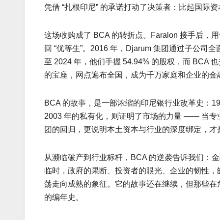
凭借 “扎根印尼” 的承诺打动了决策者：比起国际
这场收购成了 BCA 的转折点。Faralon 接手后
回 “优等生”。2016 年，Djarum 集团通过子公
至 2024 年，他们手握 54.94% 的股权，而 B
的宝座，网点遍布全国，成为千万家庭和企业的金
BCA 的故事，是一部浓缩的印尼银行业改革史：19
2003 年的私有化，则证明了市场的力量 —— 当
团的回归，更说明本土资本与行业的深度绑定，才
从濒临破产到行业标杆，BCA 的逆袭告诉我们：
临时，政府的果断、投资者的眼光、企业的韧性，缺
荡走向成熟的象征。它的故事还在继续，但那些在
的编年史。