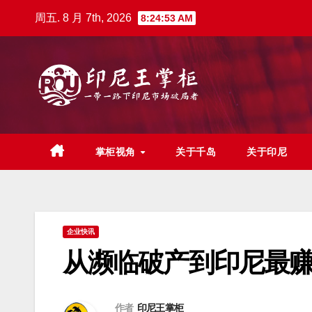
跳
周五. 8 月 7th, 2026
8:24:54 AM
至
内
容
掌柜视角
关于千岛
关于印尼
企业快讯
从濒临破产到印尼最赚
作者
印尼王掌柜