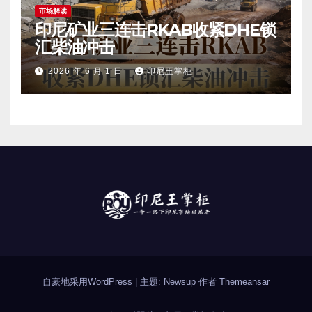
市场解读
印尼矿业三连击RKAB收紧DHE锁
汇柴油冲击
2026 年 6 月 1 日
印尼王掌柜
自豪地采用WordPress
|
主题: Newsup 作者
Themeansar