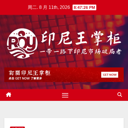
跳
周二. 8 月 11th, 2026
8:47:27 PM
至
内
容