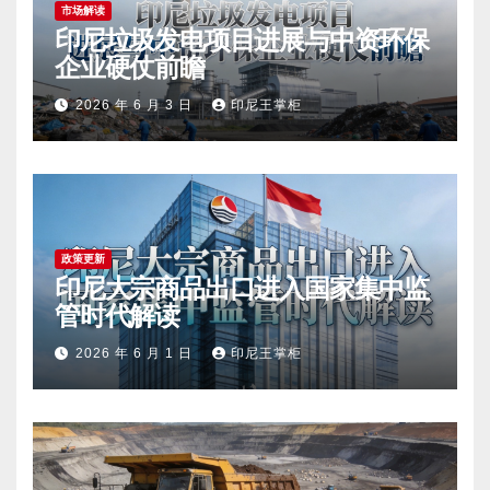
市场解读
印尼垃圾发电项目进展与中资环保
企业硬仗前瞻
2026 年 6 月 3 日
印尼王掌柜
政策更新
印尼大宗商品出口进入国家集中监
管时代解读
2026 年 6 月 1 日
印尼王掌柜