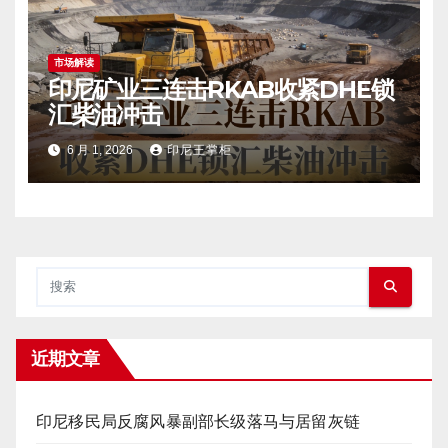
市场解读
印尼矿业三连击RKAB收紧DHE锁
汇柴油冲击
6 月 1, 2026
印尼王掌柜
近期文章
印尼移民局反腐风暴副部长级落马与居留灰链