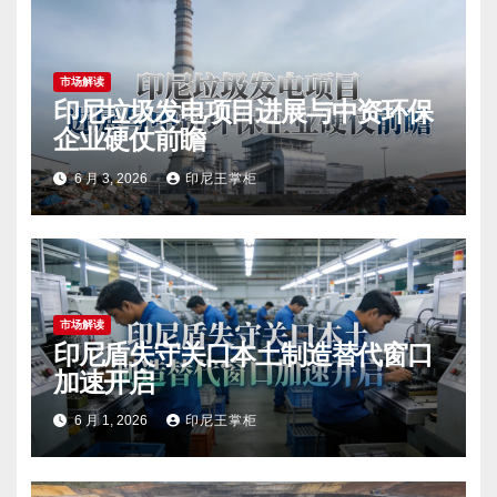
市场解读
印尼垃圾发电项目进展与中资环保
企业硬仗前瞻
6 月 3, 2026
印尼王掌柜
市场解读
印尼盾失守关口本土制造替代窗口
加速开启
6 月 1, 2026
印尼王掌柜