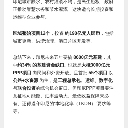
印尼城市缺水、农村灌溉不均，是民生短板；政府
正推动智慧水务和节水灌溉，这块适合长期投资和
运维型企业参与。
区域整治项目12个
，投资
约190亿元人民币
，包括
城市更新、洪涝治理、港口片区开发等。
总结下来，印尼未来五年要搞
8600亿元基建
，其
中
约34% 的基建资金缺口,
也就是
大概3000亿元
PPP项目
向民间和外资开放。且首批
55个项目
以
公路+水资源
为主，是
工程总承包、运维、数字化
与联合投资
的综合机会窗口。但印尼PPP项目要注
意征地可能慢、汇率波动大、最低收益保障未必
有、还得遵守印尼的“本地化率（TKDN）”要求等
等。