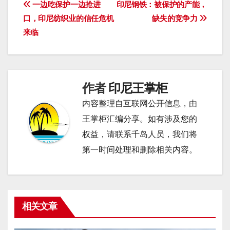
文
一边吃保护一边抢进
印尼钢铁：被保护的产能，
口，印尼纺织业的信任危机
缺失的竞争力
章
来临
导
航
作者
印尼王掌柜
内容整理自互联网公开信息，由
王掌柜汇编分享。如有涉及您的
权益，请联系千岛人员，我们将
第一时间处理和删除相关内容。
相关文章