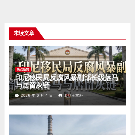
未读文章
热点新闻
印尼移民局反腐风暴副部长级落马
与居留灰链
2026 年 6 月 4 日
印尼王掌柜