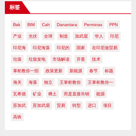
标签
Bak
BIM
Cah
Danantara
Perminas
PPN
产业
光伏
全球
制造
加武眉
华人
印尼
印尼海
印尼海藻
印尼的
国家
在印尼做贸易
垃圾
垃圾发电
市场解读
开斋
技术
掌柜教你一招
政策更新
新能源
春节
标题
海关
海藻
独立
王掌柜教你
王掌柜教你一
瓦希德
矿业
稀土
而是直接吊销
能源
苏加武
苏加武眉
贸易
转型
进口
项目
高铁