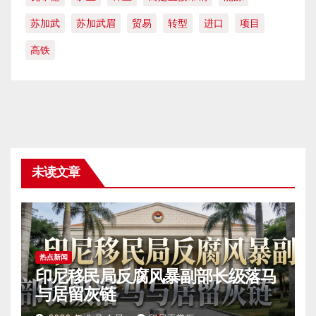
苏加武
苏加武眉
贸易
转型
进口
项目
高铁
未读文章
热点新闻
印尼移民局反腐风暴副部长级落马
与居留灰链