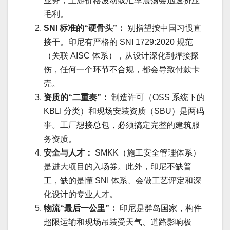
业务，上游价格波动或汇率震荡会迅速挤压
毛利。
SNI 标准的“硬骨头”：
别指望按中国习惯直
接干。印尼有严格的 SNI 1729:2020 规范
（关联 AISC 体系），从设计深化到焊接探
伤，任何一个环节不合规，都会导致付款卡
壳。
资质的“二重奏”：
制造许可（OSS 系统下的
KBLI 分类）和现场安装资质（SBU）是两码
事。工厂想接总包，必须搞定完整的建筑服
务资质。
安全与人才：
SMKK（施工安全管理体系）
是进大项目的入场券。此外，印尼不缺普
工，缺的是懂 SNI 体系、会做工艺评定和深
化设计的专业人才。
物流“最后一公里”：
印尼是群岛国家，构件
超限运输和现场吊装受天气、道路影响极