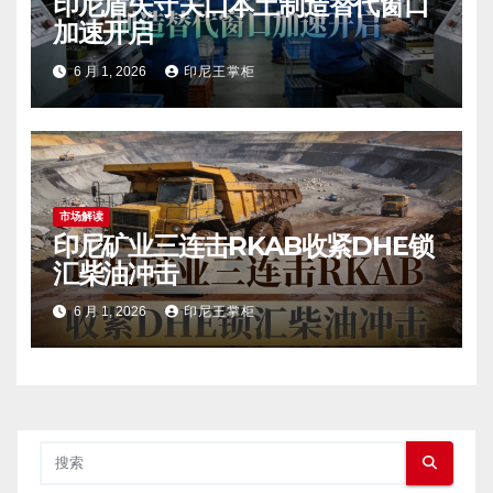
印尼盾失守关口本土制造替代窗口
加速开启
6 月 1, 2026
印尼王掌柜
市场解读
印尼矿业三连击RKAB收紧DHE锁
汇柴油冲击
6 月 1, 2026
印尼王掌柜