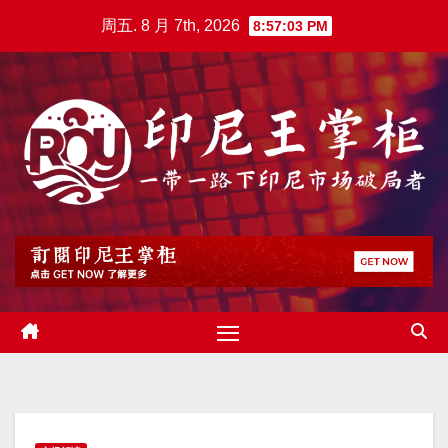
跳
周五. 8 月 7th, 2026
8:57:04 PM
至
内
容