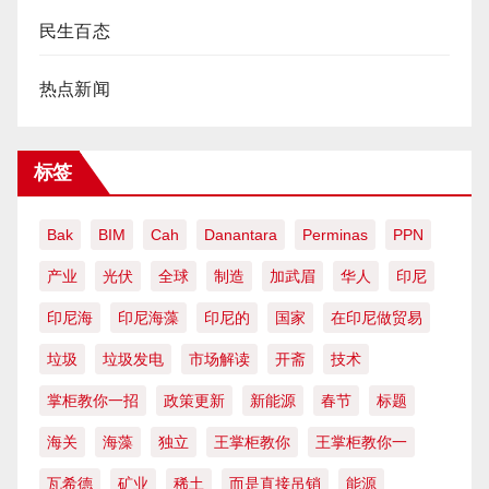
民生百态
热点新闻
标签
Bak
BIM
Cah
Danantara
Perminas
PPN
产业
光伏
全球
制造
加武眉
华人
印尼
印尼海
印尼海藻
印尼的
国家
在印尼做贸易
垃圾
垃圾发电
市场解读
开斋
技术
掌柜教你一招
政策更新
新能源
春节
标题
海关
海藻
独立
王掌柜教你
王掌柜教你一
瓦希德
矿业
稀土
而是直接吊销
能源